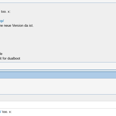
too. x:
pp/
ne neue Version da ist.
le
t for dualboot
/
too. x: