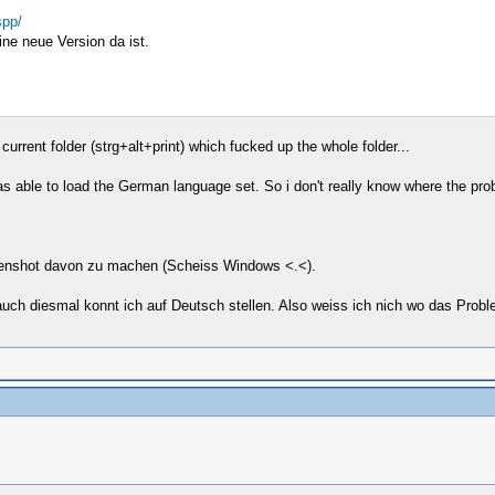
spp/
ine neue Version da ist.
rrent folder (strg+alt+print) which fucked up the whole folder...
s able to load the German language set. So i don't really know where the pro
reenshot davon zu machen (Scheiss Windows <.<).
auch diesmal konnt ich auf Deutsch stellen. Also weiss ich nich wo das Probl