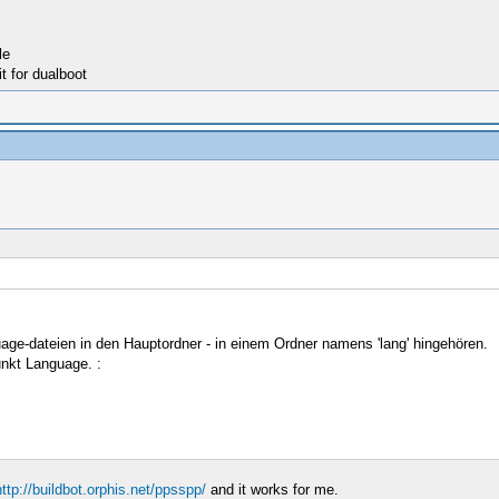
le
t for dualboot
age-dateien in den Hauptordner - in einem Ordner namens 'lang' hingehören.
nkt Language. :
http://buildbot.orphis.net/ppsspp/
and it works for me.