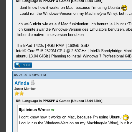
RE: Language in PPSSPP & Games [Ubuntu 13.04 64bit]
I dont know how it works on Mac, because I'm using Ubuntu
I could run the Windows-Version on my Machine(via Wine), but it cr
Ich weiß nicht wie es auf Mac funktioniert, ich benutz ja Ubuntu :'D.
Ich könnte zwar die Windows-Version des Emulators benutzen, aber e
lieber die native Linuxversion benutzen.
ThinkPad T420s | 4GB RAM | 160GB SSD
Intel® Core™ i5-2520M CPU @ 2.50GHz | Intel® Sandybridge Mobi
ubuntu 13.04 64Bit | Planning to install Windows 7 Professional 64Bi
05-24-2013, 08:59 PM
Afinda
Junior Member
RE: Language in PPSSPP & Games [Ubuntu 13.04 64bit]
Iljalicious Wrote:
I dont know how it works on Mac, because I'm using Ubuntu
I could run the Windows-Version on my Machine(via Wine), but it c