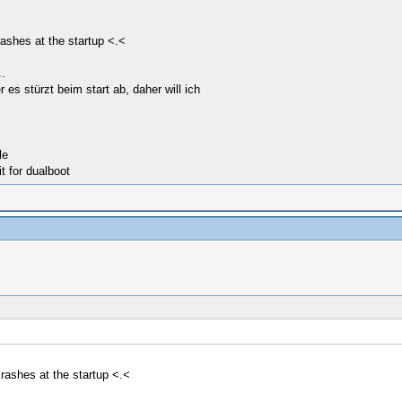
ashes at the startup <.<
.
s stürzt beim start ab, daher will ich
le
t for dualboot
rashes at the startup <.<