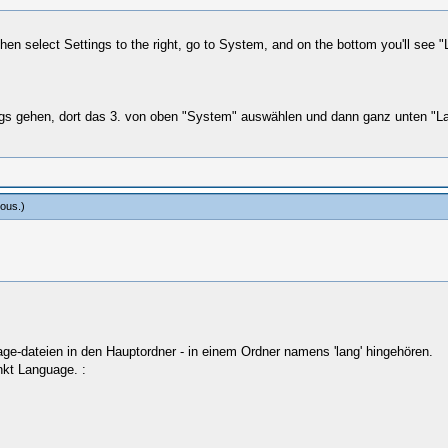
n select Settings to the right, go to System, and on the bottom you'll see "
ings gehen, dort das 3. von oben "System" auswählen und dann ganz unten "L
cious
.)
ge-dateien in den Hauptordner - in einem Ordner namens 'lang' hingehören.
kt Language. :