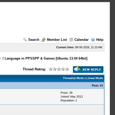
Search
Member List
Calendar
Help
Current time:
08-06-2026, 11:10 AM
/
Language in PPSSPP & Games [Ubuntu 13.04 64bit]
Thread Rating:
Threaded Mode
|
Linear Mode
Post:
#1
Posts: 39
Joined: May 2013
Reputation:
1