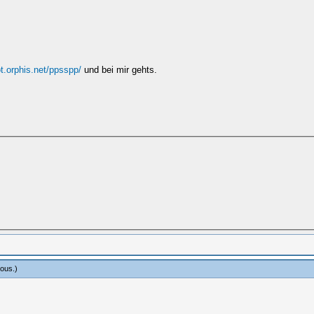
ot.orphis.net/ppsspp/
und bei mir gehts.
cious
.)