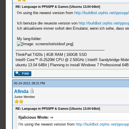
RE: Language in PPSSPP & Games [Ubuntu 13.04 64bit]
I'm using the newest version from
http://buildbot.orphis.net/ppsspp/
Ich benutze die neueste version von
http://buildbot.orphis.net/ppss
Ich aktualisiere immer sofort den Emulator, wenn ich sehe, dass ei
My lang-folder:
ThinkPad T420s | 4GB RAM | 160GB SSD
Intel® Core™ i5-2520M CPU @ 2.50GHz | Intel® Sandybridge Mobi
ubuntu 13.04 64Bit | Planning to install Windows 7 Professional 64Bi
05-24-2013, 08:21 PM
Afinda
Junior Member
RE: Language in PPSSPP & Games [Ubuntu 13.04 64bit]
Iljalicious Wrote:
I'm using the newest version from
http://buildbot.orphis.net/ppsspp