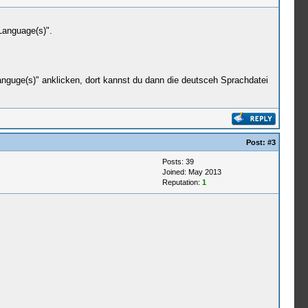
Language(s)".
anguge(s)" anklicken, dort kannst du dann die deutsceh Sprachdatei
Post:
#3
Posts: 39
Joined: May 2013
Reputation:
1