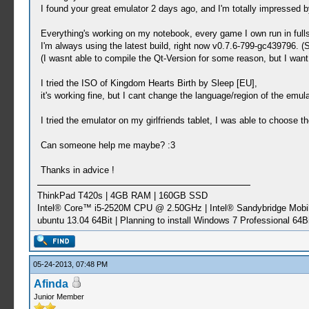
I found your great emulator 2 days ago, and I'm totally impressed b
Everything's working on my notebook, every game I own run in fullsp
I'm always using the latest build, right now v0.7.6-799-gc439796. (
(I wasnt able to compile the Qt-Version for some reason, but I want 
I tried the ISO of Kingdom Hearts Birth by Sleep [EU],
it's working fine, but I cant change the language/region of the emula
I tried the emulator on my girlfriends tablet, I was able to choose 
Can someone help me maybe? :3
Thanks in advice !
ThinkPad T420s | 4GB RAM | 160GB SSD
Intel® Core™ i5-2520M CPU @ 2.50GHz | Intel® Sandybridge Mobi
ubuntu 13.04 64Bit | Planning to install Windows 7 Professional 64Bi
05-24-2013, 07:48 PM
Afinda
Junior Member