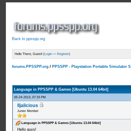
Back to ppsspp.org
Hello There, Guest! (
Login
—
Register
)
forums.PPSSPP.org
/
PPSSPP - Playstation Portable Simulator Su
0 Votes - 0 Average
1
2
3
4
5
Language in PPSSPP & Games [Ubuntu 13.04 64bit]
05-24-2013, 07:33 PM
Iljalicious
Junior Member
Language in PPSSPP & Games [Ubuntu 13.04 64bit]
Hello guys!