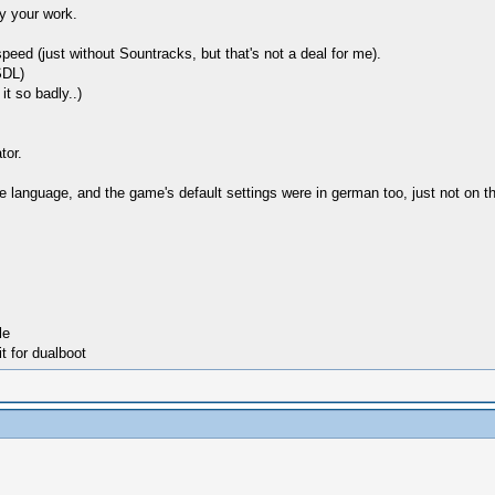
y your work.
eed (just without Sountracks, but that's not a deal for me).
SDL)
it so badly..)
tor.
the language, and the game's default settings were in german too, just not on t
le
t for dualboot