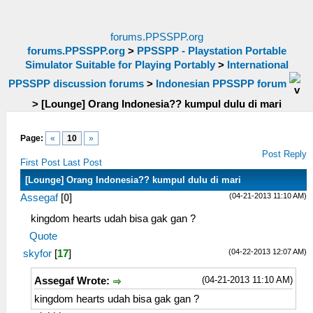
forums.PPSSPP.org
forums.PPSSPP.org
>
PPSSPP - Playstation Portable
Simulator Suitable for Playing Portably
>
International
PPSSPP discussion forums
>
Indonesian PPSSPP forum
>
[Lounge] Orang Indonesia?? kumpul dulu di mari
Page:
«
10
»
Post Reply
First Post
Last Post
[Lounge] Orang Indonesia?? kumpul dulu di mari
(04-21-2013 11:10 AM)
Assegaf
[
0
]
kingdom hearts udah bisa gak gan ?
Quote
(04-22-2013 12:07 AM)
skyfor
[
17
]
(04-21-2013 11:10 AM)
Assegaf Wrote:
kingdom hearts udah bisa gak gan ?