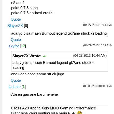
n8 ane?
pake 0.7.5 hang
pake 0.7.6 aplikasi crash..
Quote
(04-27-2013 10:44 AM)
SlayerZX
[
0
]
ada yg bisa maen Burnout legend gk?ane stuck di loading
Quote
(04-29-2013 10:17 AM)
skyfor
[
17
]
(04-27-2013 10:44 AM)
SlayerZX Wrote:
ada yg bisa maen Burnout legend gk?ane stuck di
loading
ane udah coba,sama stuck juga
Quote
(05-03-2013 01:06 AM)
fadante
[
1
]
Absen gan ane baru hehehe
Cross A28 Xperia Xolo MOD Gaming Performance
Biar china yang penting bisa main PSP