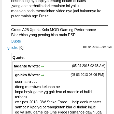
beserta log nya tapi ya emang belum di bales
,yang ane perhatiin dari emulator ini yaitu
masalah pada memainkan video nya jadi bukannya ke
puter malah nge Freze
Cross A28 Xperia Xolo MOD Gaming Performance
Biar china yang penting bisa main PSP
Quote
(05-04-2013 10:07 AM)
gnicko
[
0
]
Quote:
(05-04-2013 02:38 AM)
fadante Wrote:
(05-03-2013 05:06 PM)
gnicko Wrote:
user baru . . .
dteng membwa keluhan ne
knpa bnyk game yg gak bsa di maenin di build
terbaru. . .
ex : pes 2013, DW Strike Force. . .help donk master
sampein kpd yg bersangkutan biar di tindak lnjuti. . .
oo ya satu game lge One Piece Romance dawn uga