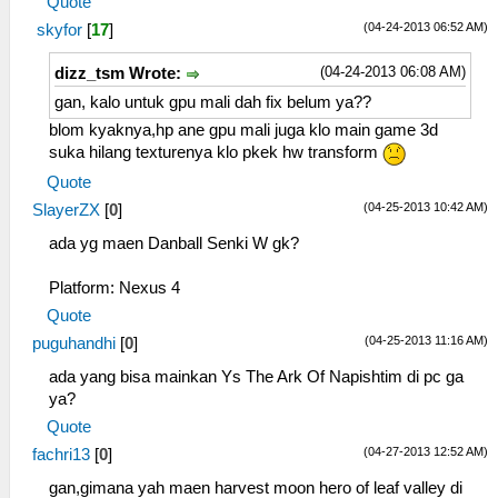
Quote
(04-24-2013 06:52 AM)
skyfor
[
17
]
(04-24-2013 06:08 AM)
dizz_tsm Wrote:
gan, kalo untuk gpu mali dah fix belum ya??
blom kyaknya,hp ane gpu mali juga klo main game 3d
suka hilang texturenya klo pkek hw transform
Quote
(04-25-2013 10:42 AM)
SlayerZX
[
0
]
ada yg maen Danball Senki W gk?
Platform: Nexus 4
Quote
(04-25-2013 11:16 AM)
puguhandhi
[
0
]
ada yang bisa mainkan Ys The Ark Of Napishtim di pc ga
ya?
Quote
(04-27-2013 12:52 AM)
fachri13
[
0
]
gan,gimana yah maen harvest moon hero of leaf valley di