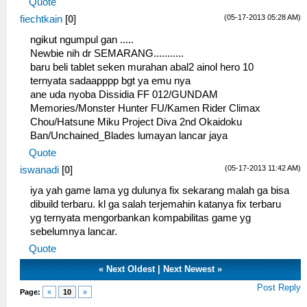
Quote
(05-17-2013 05:28 AM)
fiechtkain
[
0
]
ngikut ngumpul gan .....
Newbie nih dr SEMARANG...........
baru beli tablet seken murahan abal2 ainol hero 10
ternyata sadaapppp bgt ya emu nya
ane uda nyoba Dissidia FF 012/GUNDAM
Memories/Monster Hunter FU/Kamen Rider Climax
Chou/Hatsune Miku Project Diva 2nd Okaidoku
Ban/Unchained_Blades lumayan lancar jaya
Quote
(05-17-2013 11:42 AM)
iswanadi
[
0
]
iya yah game lama yg dulunya fix sekarang malah ga bisa
dibuild terbaru. kl ga salah terjemahin katanya fix terbaru
yg ternyata mengorbankan kompabilitas game yg
sebelumnya lancar.
Quote
«
Next Oldest
|
Next Newest
»
Post Reply
Page:
«
10
»