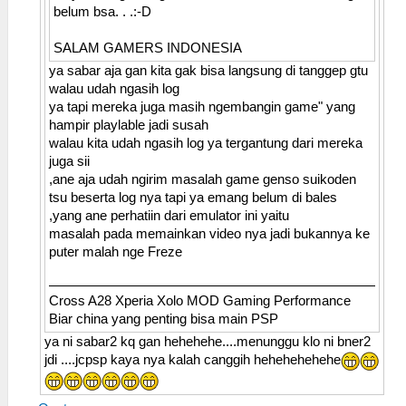
belum bsa. . .:-D
SALAM GAMERS INDONESIA
ya sabar aja gan kita gak bisa langsung di tanggep gtu
walau udah ngasih log
ya tapi mereka juga masih ngembangin game" yang
hampir playlable jadi susah
walau kita udah ngasih log ya tergantung dari mereka
juga sii
,ane aja udah ngirim masalah game genso suikoden
tsu beserta log nya tapi ya emang belum di bales
,yang ane perhatiin dari emulator ini yaitu
masalah pada memainkan video nya jadi bukannya ke
puter malah nge Freze
Cross A28 Xperia Xolo MOD Gaming Performance
Biar china yang penting bisa main PSP
ya ni sabar2 kq gan hehehehe....menunggu klo ni bner2
jdi ....jcpsp kaya nya kalah canggih hehehehehehe