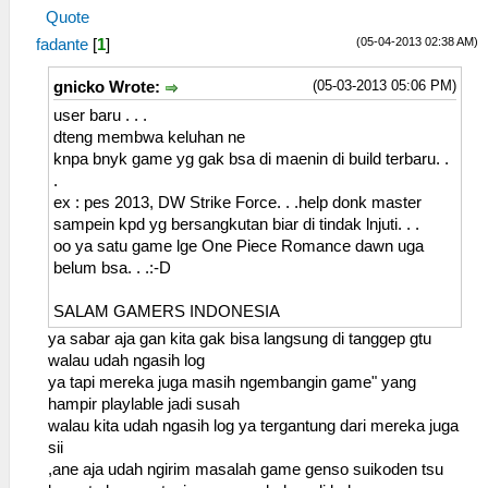
Quote
(05-04-2013 02:38 AM)
fadante
[
1
]
(05-03-2013 05:06 PM)
gnicko Wrote:
user baru . . .
dteng membwa keluhan ne
knpa bnyk game yg gak bsa di maenin di build terbaru. .
.
ex : pes 2013, DW Strike Force. . .help donk master
sampein kpd yg bersangkutan biar di tindak lnjuti. . .
oo ya satu game lge One Piece Romance dawn uga
belum bsa. . .:-D
SALAM GAMERS INDONESIA
ya sabar aja gan kita gak bisa langsung di tanggep gtu
walau udah ngasih log
ya tapi mereka juga masih ngembangin game" yang
hampir playlable jadi susah
walau kita udah ngasih log ya tergantung dari mereka juga
sii
,ane aja udah ngirim masalah game genso suikoden tsu