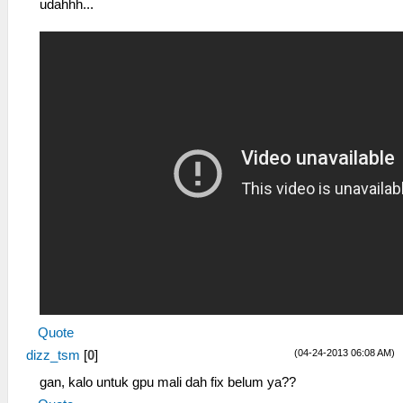
udahhh...
Quote
(04-24-2013 06:08 AM)
dizz_tsm
[
0
]
gan, kalo untuk gpu mali dah fix belum ya??