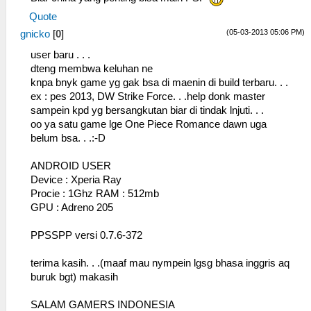
Quote
(05-03-2013 05:06 PM)
gnicko
[
0
]
user baru . . .
dteng membwa keluhan ne
knpa bnyk game yg gak bsa di maenin di build terbaru. . .
ex : pes 2013, DW Strike Force. . .help donk master
sampein kpd yg bersangkutan biar di tindak lnjuti. . .
oo ya satu game lge One Piece Romance dawn uga
belum bsa. . .:-D
ANDROID USER
Device : Xperia Ray
Procie : 1Ghz RAM : 512mb
GPU : Adreno 205
PPSSPP versi 0.7.6-372
terima kasih. . .(maaf mau nympein lgsg bhasa inggris aq
buruk bgt) makasih
SALAM GAMERS INDONESIA