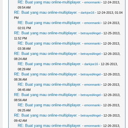
RE: Buat yang mau online-multiplayer.
-
emonmanki
- 12-24-2013,
09:54 AM
RE: Buat yang mau online-multiplayer.
-
darkjoe16
- 12-24-2013, 01:04
PM
RE: Buat yang mau online-multiplayer.
-
emonmanki
- 12-24-2013,
02:01 PM
RE: Buat yang mau online-multiplayer.
-
betrayedAngel
- 12-25-2013,
11:52 PM
RE: Buat yang mau online-multiplayer.
-
emonmanki
- 12-26-2013,
03:38 AM
RE: Buat yang mau online-multiplayer.
-
betrayedAngel
- 12-26-2013,
08:24 AM
RE: Buat yang mau online-multiplayer.
-
darkjoe16
- 12-26-2013,
08:29 AM
RE: Buat yang mau online-multiplayer.
-
betrayedAngel
- 12-26-2013,
08:36 AM
RE: Buat yang mau online-multiplayer.
-
emonmanki
- 12-26-2013,
08:45 AM
RE: Buat yang mau online-multiplayer.
-
betrayedAngel
- 12-26-2013,
08:56 AM
RE: Buat yang mau online-multiplayer.
-
emonmanki
- 12-26-2013,
09:25 AM
RE: Buat yang mau online-multiplayer.
-
betrayedAngel
- 12-26-2013,
09:42 AM
RE: Buat yang mau online-multiplayer.
-
emonmanki
- 12-26-2013,