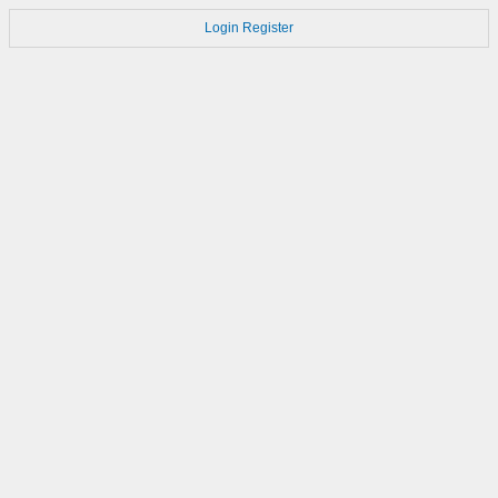
Login
Register