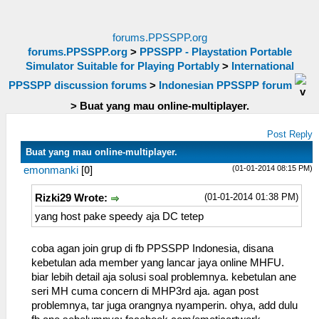
forums.PPSSPP.org
forums.PPSSPP.org
>
PPSSPP - Playstation Portable
Simulator Suitable for Playing Portably
>
International
PPSSPP discussion forums
>
Indonesian PPSSPP forum
>
Buat yang mau online-multiplayer.
Post Reply
Buat yang mau online-multiplayer.
(01-01-2014 08:15 PM)
emonmanki
[
0
]
(01-01-2014 01:38 PM)
Rizki29 Wrote:
yang host pake speedy aja DC tetep
coba agan join grup di fb PPSSPP Indonesia, disana
kebetulan ada member yang lancar jaya online MHFU.
biar lebih detail aja solusi soal problemnya. kebetulan ane
seri MH cuma concern di MHP3rd aja. agan post
problemnya, tar juga orangnya nyamperin. ohya, add dulu