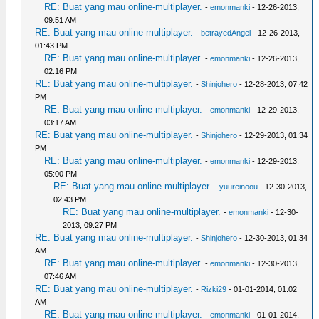
RE: Buat yang mau online-multiplayer.
-
emonmanki
- 12-26-2013,
09:51 AM
RE: Buat yang mau online-multiplayer.
-
betrayedAngel
- 12-26-2013,
01:43 PM
RE: Buat yang mau online-multiplayer.
-
emonmanki
- 12-26-2013,
02:16 PM
RE: Buat yang mau online-multiplayer.
-
Shinjohero
- 12-28-2013, 07:42
PM
RE: Buat yang mau online-multiplayer.
-
emonmanki
- 12-29-2013,
03:17 AM
RE: Buat yang mau online-multiplayer.
-
Shinjohero
- 12-29-2013, 01:34
PM
RE: Buat yang mau online-multiplayer.
-
emonmanki
- 12-29-2013,
05:00 PM
RE: Buat yang mau online-multiplayer.
-
yuureinoou
- 12-30-2013,
02:43 PM
RE: Buat yang mau online-multiplayer.
-
emonmanki
- 12-30-
2013, 09:27 PM
RE: Buat yang mau online-multiplayer.
-
Shinjohero
- 12-30-2013, 01:34
AM
RE: Buat yang mau online-multiplayer.
-
emonmanki
- 12-30-2013,
07:46 AM
RE: Buat yang mau online-multiplayer.
-
Rizki29
- 01-01-2014, 01:02
AM
RE: Buat yang mau online-multiplayer.
-
emonmanki
- 01-01-2014,