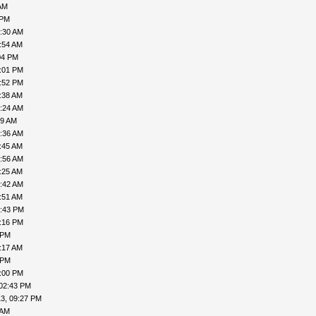
AM
 PM
9:30 AM
:54 AM
04 PM
2:01 PM
1:52 PM
:38 AM
8:24 AM
29 AM
8:36 AM
:45 AM
8:56 AM
:25 AM
9:42 AM
:51 AM
1:43 PM
2:16 PM
 PM
:17 AM
 PM
5:00 PM
 02:43 PM
3, 09:27 PM
 AM