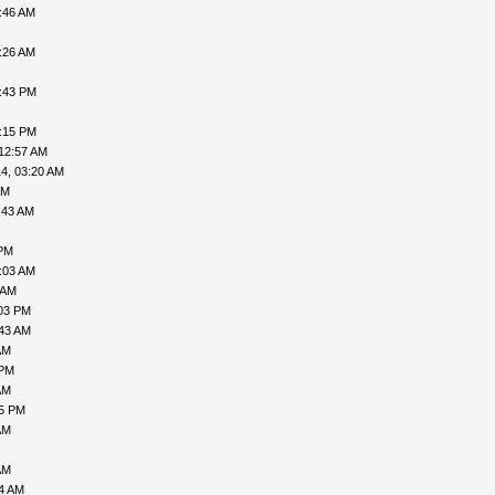
:46 AM
:26 AM
2:43 PM
8:15 PM
12:57 AM
4, 03:20 AM
AM
:43 AM
 PM
:03 AM
 AM
:03 PM
:43 AM
AM
 PM
AM
05 PM
AM
AM
14 AM