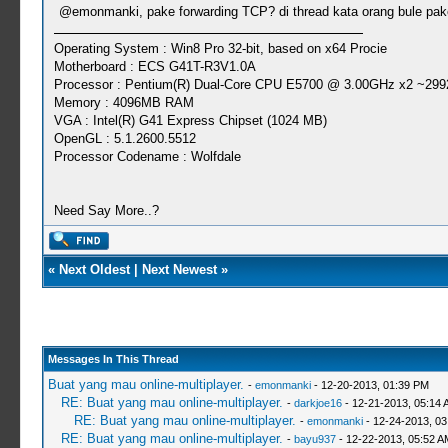
@emonmanki, pake forwarding TCP? di thread kata orang bule pake
Operating System : Win8 Pro 32-bit, based on x64 Procie
Motherboard : ECS G41T-R3V1.0A
Processor : Pentium(R) Dual-Core CPU E5700 @ 3.00GHz x2 ~299
Memory : 4096MB RAM
VGA : Intel(R) G41 Express Chipset (1024 MB)
OpenGL : 5.1.2600.5512
Processor Codename : Wolfdale
Need Say More..?
«
Next Oldest
|
Next Newest
»
Messages In This Thread
Buat yang mau online-multiplayer.
-
emonmanki
- 12-20-2013, 01:39 PM
RE: Buat yang mau online-multiplayer.
-
darkjoe16
- 12-21-2013, 05:14 
RE: Buat yang mau online-multiplayer.
-
emonmanki
- 12-24-2013, 03
RE: Buat yang mau online-multiplayer.
-
bayu937
- 12-22-2013, 05:52 A