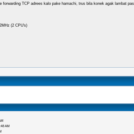
 forwarding TCP adrees kalo pake hamachi, trus bila konek agak lambat pas
2MHz (2 CPU's)
AM
:48 AM
M