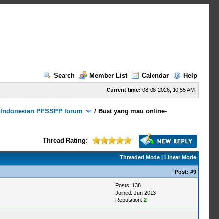
Search
Member List
Calendar
Help
Current time:
08-08-2026, 10:55 AM
/
Indonesian PPSSPP forum
/
Buat yang mau online-
Thread Rating:
Threaded Mode
|
Linear Mode
Post:
#9
Posts: 138
Joined: Jun 2013
Reputation:
2