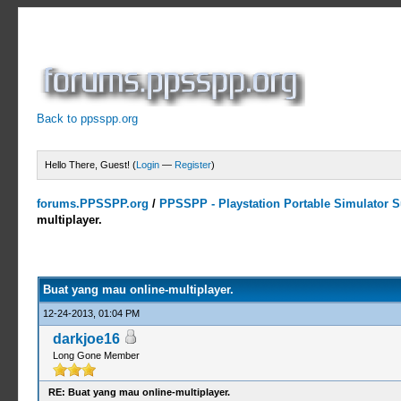
Back to ppsspp.org
Hello There, Guest! (
Login
—
Register
)
forums.PPSSPP.org
/
PPSSPP - Playstation Portable Simulator Su
multiplayer.
1 Votes - 5 Average
1
2
3
4
5
Buat yang mau online-multiplayer.
12-24-2013, 01:04 PM
darkjoe16
Long Gone Member
RE: Buat yang mau online-multiplayer.