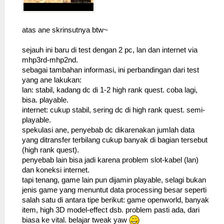
atas ane skrinsutnya btw~
sejauh ini baru di test dengan 2 pc, lan dan internet via
mhp3rd-mhp2nd.
sebagai tambahan informasi, ini perbandingan dari test
yang ane lakukan:
lan: stabil, kadang dc di 1-2 high rank quest. coba lagi,
bisa. playable.
internet: cukup stabil, sering dc di high rank quest. semi-
playable.
spekulasi ane, penyebab dc dikarenakan jumlah data
yang ditransfer terbilang cukup banyak di bagian tersebut
(high rank quest).
penyebab lain bisa jadi karena problem slot-kabel (lan)
dan koneksi internet.
tapi tenang, game lain pun dijamin playable, selagi bukan
jenis game yang menuntut data processing besar seperti
salah satu di antara tipe berikut: game openworld, banyak
item, high 3D model-effect dsb. problem pasti ada, dari
biasa ke vital. belajar tweak yaw