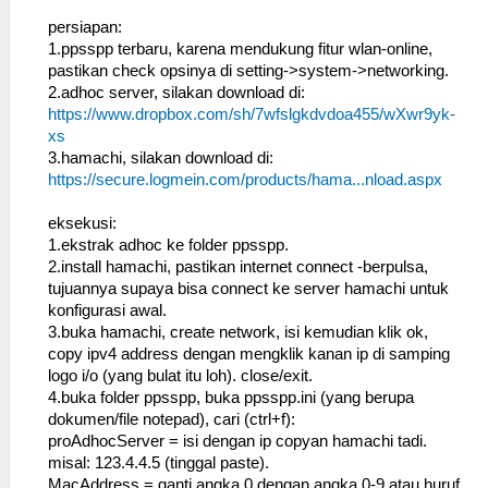
persiapan:
1.ppsspp terbaru, karena mendukung fitur wlan-online,
pastikan check opsinya di setting->system->networking.
2.adhoc server, silakan download di:
https://www.dropbox.com/sh/7wfslgkdvdoa455/wXwr9yk-
xs
3.hamachi, silakan download di:
https://secure.logmein.com/products/hama...nload.aspx
eksekusi:
1.ekstrak adhoc ke folder ppsspp.
2.install hamachi, pastikan internet connect -berpulsa,
tujuannya supaya bisa connect ke server hamachi untuk
konfigurasi awal.
3.buka hamachi, create network, isi kemudian klik ok,
copy ipv4 address dengan mengklik kanan ip di samping
logo i/o (yang bulat itu loh). close/exit.
4.buka folder ppsspp, buka ppsspp.ini (yang berupa
dokumen/file notepad), cari (ctrl+f):
proAdhocServer = isi dengan ip copyan hamachi tadi.
misal: 123.4.4.5 (tinggal paste).
MacAddress = ganti angka 0 dengan angka 0-9 atau huruf