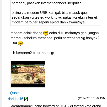
hamachi, pastikan internet connect -berpulsa"
online via modem USB kan gak bisa masuk quest,
sedangkan yg tested work itu yg pakai koneksi internet
modem berouter seperti spidol dan kawan2nya.
modem colok doang
coba dulu makanya gan. jangan
meragu sebelum mencoba. perlu screenshot yg banyak?
bisa
nih kemaren2 baru maen lg:
Quote
(12-24-2013 01:04 PM)
darkjoe16
[
2
]
@emonmanki, pake forwarding TCP? di thread kata orang