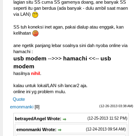
lagian situ SS cuma SS gamenya doang, ane banyak SS
seperti itu gan berdua (ada banyak - dulu ambil saat maen
via LAN)
SS tuh koneksi inet agan, pakai dialup atau enggak, kan
kelihatan
ane ngetik panjang lebar soalnya sini dah nyoba online via
hamachi :
usb modem
-->>>
hamachi
<<--
usb
modem
hasilnya
nihil
.
kalau untuk lokal/LAN sih lancar2 aja.
online ini yg problem mulu.
Quote
(12-26-2013 03:38 AM)
emonmanki
[
0
]
(12-25-2013 11:52 PM)
betrayedAngel Wrote:
(12-24-2013 09:54 AM)
emonmanki Wrote: