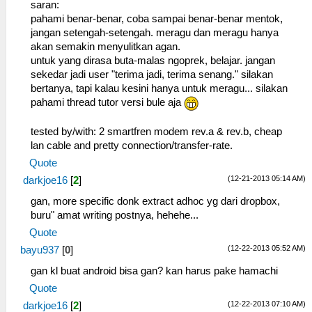
saran:
pahami benar-benar, coba sampai benar-benar mentok,
jangan setengah-setengah. meragu dan meragu hanya
akan semakin menyulitkan agan.
untuk yang dirasa buta-malas ngoprek, belajar. jangan
sekedar jadi user "terima jadi, terima senang." silakan
bertanya, tapi kalau kesini hanya untuk meragu... silakan
pahami thread tutor versi bule aja
tested by/with: 2 smartfren modem rev.a & rev.b, cheap
lan cable and pretty connection/transfer-rate.
Quote
(12-21-2013 05:14 AM)
darkjoe16
[
2
]
gan, more specific donk extract adhoc yg dari dropbox,
buru" amat writing postnya, hehehe...
Quote
(12-22-2013 05:52 AM)
bayu937
[
0
]
gan kl buat android bisa gan? kan harus pake hamachi
Quote
(12-22-2013 07:10 AM)
darkjoe16
[
2
]