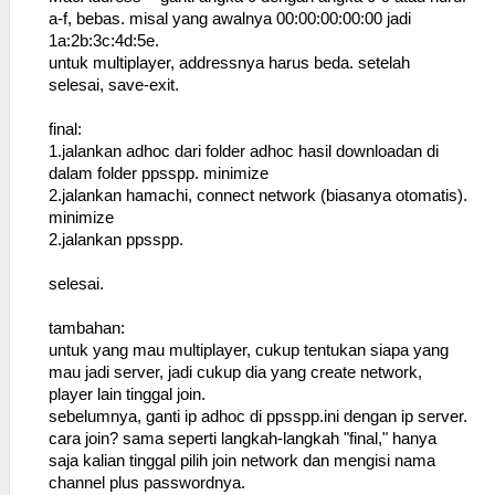
a-f, bebas. misal yang awalnya 00:00:00:00:00 jadi
1a:2b:3c:4d:5e.
untuk multiplayer, addressnya harus beda. setelah
selesai, save-exit.
final:
1.jalankan adhoc dari folder adhoc hasil downloadan di
dalam folder ppsspp. minimize
2.jalankan hamachi, connect network (biasanya otomatis).
minimize
2.jalankan ppsspp.
selesai.
tambahan:
untuk yang mau multiplayer, cukup tentukan siapa yang
mau jadi server, jadi cukup dia yang create network,
player lain tinggal join.
sebelumnya, ganti ip adhoc di ppsspp.ini dengan ip server.
cara join? sama seperti langkah-langkah "final," hanya
saja kalian tinggal pilih join network dan mengisi nama
channel plus passwordnya.