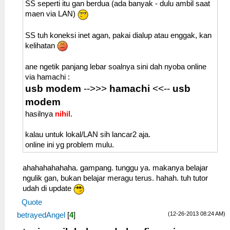
SS seperti itu gan berdua (ada banyak - dulu ambil saat
maen via LAN)
SS tuh koneksi inet agan, pakai dialup atau enggak, kan
kelihatan
ane ngetik panjang lebar soalnya sini dah nyoba online
via hamachi :
usb modem
-->>>
hamachi
<<--
usb
modem
hasilnya
nihil
.
kalau untuk lokal/LAN sih lancar2 aja.
online ini yg problem mulu.
ahahahahahaha. gampang. tunggu ya. makanya belajar
ngulik gan, bukan belajar meragu terus. hahah. tuh tutor
udah di update
Quote
(12-26-2013 08:24 AM)
betrayedAngel
[
4
]