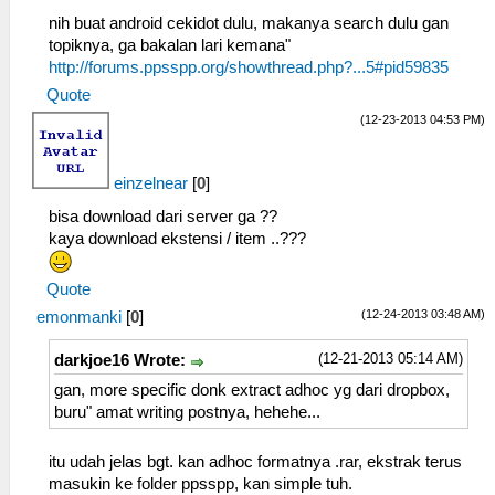
nih buat android cekidot dulu, makanya search dulu gan
topiknya, ga bakalan lari kemana"
http://forums.ppsspp.org/showthread.php?...5#pid59835
Quote
(12-23-2013 04:53 PM)
einzelnear
[
0
]
bisa download dari server ga ??
kaya download ekstensi / item ..???
Quote
(12-24-2013 03:48 AM)
emonmanki
[
0
]
(12-21-2013 05:14 AM)
darkjoe16 Wrote:
gan, more specific donk extract adhoc yg dari dropbox,
buru" amat writing postnya, hehehe...
itu udah jelas bgt. kan adhoc formatnya .rar, ekstrak terus
masukin ke folder ppsspp, kan simple tuh.