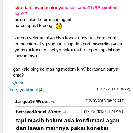
situ dan lawan mainnya
pakai sama2 USB-modem
kah??
belum jelas keterangan agan!
harus spesifik dong..
karena selama ini yg bisa konek quest via hamacahi
cuma internet yg support upnp dan port forwarding yaitu
yg pakai koneksi inet yg pakai router seperti spidol dan
kawan2nya.
gan kalo ping ke masing modem kira" berapaan punya
ente?
Quote
(12-26-2013 08:36 AM)
betrayedAngel
[
4
]
(12-26-2013 08:29 AM)
darkjoe16 Wrote:
(12-26-2013 08:24 AM)
betrayedAngel Wrote:
tapi masih belum ada konfirmasi agan
dan lawan mainnya pakai koneksi