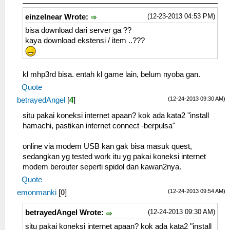
(12-23-2013 04:53 PM)
einzelnear Wrote:
bisa download dari server ga ??
kaya download ekstensi / item ..???
kl mhp3rd bisa. entah kl game lain, belum nyoba gan.
Quote
(12-24-2013 09:30 AM)
betrayedAngel
[
4
]
situ pakai koneksi internet apaan? kok ada kata2 "install
hamachi, pastikan internet connect -berpulsa"
online via modem USB kan gak bisa masuk quest,
sedangkan yg tested work itu yg pakai koneksi internet
modem berouter seperti spidol dan kawan2nya.
Quote
(12-24-2013 09:54 AM)
emonmanki
[
0
]
(12-24-2013 09:30 AM)
betrayedAngel Wrote:
situ pakai koneksi internet apaan? kok ada kata2 "install