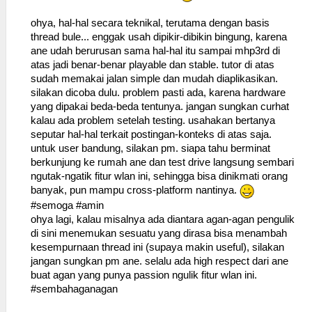
ohya, hal-hal secara teknikal, terutama dengan basis
thread bule... enggak usah dipikir-dibikin bingung, karena
ane udah berurusan sama hal-hal itu sampai mhp3rd di
atas jadi benar-benar playable dan stable. tutor di atas
sudah memakai jalan simple dan mudah diaplikasikan.
silakan dicoba dulu. problem pasti ada, karena hardware
yang dipakai beda-beda tentunya. jangan sungkan curhat
kalau ada problem setelah testing. usahakan bertanya
seputar hal-hal terkait postingan-konteks di atas saja.
untuk user bandung, silakan pm. siapa tahu berminat
berkunjung ke rumah ane dan test drive langsung sembari
ngutak-ngatik fitur wlan ini, sehingga bisa dinikmati orang
banyak, pun mampu cross-platform nantinya.
#semoga #amin
ohya lagi, kalau misalnya ada diantara agan-agan pengulik
di sini menemukan sesuatu yang dirasa bisa menambah
kesempurnaan thread ini (supaya makin useful), silakan
jangan sungkan pm ane. selalu ada high respect dari ane
buat agan yang punya passion ngulik fitur wlan ini.
#sembahaganagan