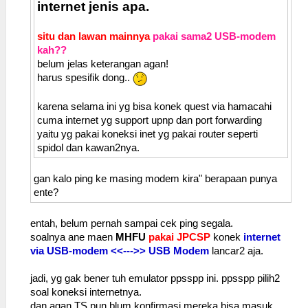
internet jenis apa.
situ dan lawan mainnya
pakai sama2 USB-modem
kah??
belum jelas keterangan agan!
harus spesifik dong..
karena selama ini yg bisa konek quest via hamacahi
cuma internet yg support upnp dan port forwarding
yaitu yg pakai koneksi inet yg pakai router seperti
spidol dan kawan2nya.
gan kalo ping ke masing modem kira" berapaan punya
ente?
entah, belum pernah sampai cek ping segala.
soalnya ane maen
MHFU
pakai JPCSP
konek
internet
via USB-modem <<--->> USB Modem
lancar2 aja.
jadi, yg gak bener tuh emulator ppsspp ini. ppsspp pilih2
soal koneksi internetnya.
dan agan TS pun blum konfirmasi mereka bisa masuk