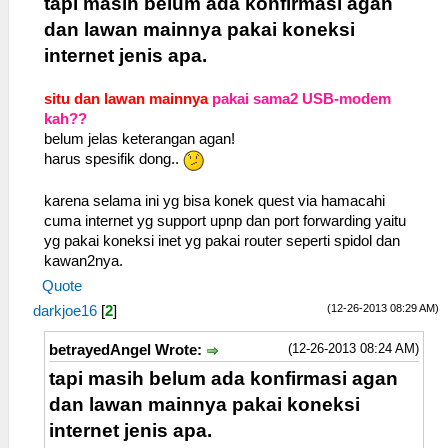
tapi masih belum ada konfirmasi agan
dan lawan mainnya pakai koneksi
internet jenis apa.
situ dan lawan mainnya
pakai sama2 USB-modem
kah??
belum jelas keterangan agan!
harus spesifik dong..
karena selama ini yg bisa konek quest via hamacahi
cuma internet yg support upnp dan port forwarding yaitu
yg pakai koneksi inet yg pakai router seperti spidol dan
kawan2nya.
Quote
(12-26-2013 08:29 AM)
darkjoe16
[
2
]
(12-26-2013 08:24 AM)
betrayedAngel Wrote:
tapi masih belum ada konfirmasi agan
dan lawan mainnya pakai koneksi
internet jenis apa.