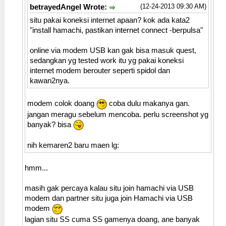
(12-24-2013 09:30 AM)
betrayedAngel Wrote:
situ pakai koneksi internet apaan? kok ada kata2
"install hamachi, pastikan internet connect -berpulsa"
online via modem USB kan gak bisa masuk quest,
sedangkan yg tested work itu yg pakai koneksi
internet modem berouter seperti spidol dan
kawan2nya.
modem colok doang
coba dulu makanya gan.
jangan meragu sebelum mencoba. perlu screenshot yg
banyak? bisa
nih kemaren2 baru maen lg:
hmm...
masih gak percaya kalau situ join hamachi via USB
modem dan partner situ juga join Hamachi via USB
modem
lagian situ SS cuma SS gamenya doang, ane banyak