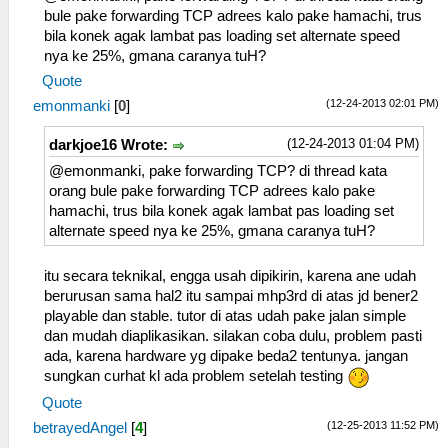
bule pake forwarding TCP adrees kalo pake hamachi, trus
bila konek agak lambat pas loading set alternate speed
nya ke 25%, gmana caranya tuH?
Quote
(12-24-2013 02:01 PM)
emonmanki
[
0
]
(12-24-2013 01:04 PM)
darkjoe16 Wrote:
@emonmanki, pake forwarding TCP? di thread kata
orang bule pake forwarding TCP adrees kalo pake
hamachi, trus bila konek agak lambat pas loading set
alternate speed nya ke 25%, gmana caranya tuH?
itu secara teknikal, engga usah dipikirin, karena ane udah
berurusan sama hal2 itu sampai mhp3rd di atas jd bener2
playable dan stable. tutor di atas udah pake jalan simple
dan mudah diaplikasikan. silakan coba dulu, problem pasti
ada, karena hardware yg dipake beda2 tentunya. jangan
sungkan curhat kl ada problem setelah testing
Quote
(12-25-2013 11:52 PM)
betrayedAngel
[
4
]