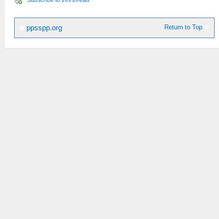
Subscribe to this thread
Return to Top
ppsspp.org