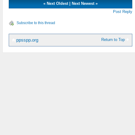
«
Next Oldest
|
Next Newest
»
Post Reply
Subscribe to this thread
Return to Top
ppsspp.org