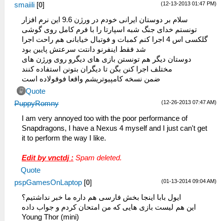
(12-13-2013 01:47 PM)
smaiili
[
0
]
سلام بر دوستان ایرانی خودم در ورژن 9.6 این نرم افزار
تونستم خدای جنگ شبه اسپارتا را با فرم کامل روی گوشی
گلکسی اس 4 اجرا کنم کمبات و فوتبال خیابانی هم راحت اجرا
شد فقط اینفرنو دانتت سرعتش پایین بود
دوستان دیگر هم تونستن بازی های دیگرو روی ورژن های
مختلف اجرا کنن بگن تا دیگران بتونن استفاده کنند
ضمن نسخه کامپیوتریشم واقعا فوقولاده است
Quote
(12-26-2013 07:47 AM)
PuppyRomny
I am very annoyed too with the poor performance of
Snapdragons, I have a Nexus 4 myself and I just can't get
it to perform the way I like.
Edit by vnctdj :
Spam deleted.
Quote
(01-13-2014 09:04 AM)
pspGamesOnLaptop
[
0
]
ایول بابا اینجا بخش فارسی هم داره ما خبر نداشتیم؟
این هم لیست بازی هایی که من امتحان کردم و جواب داده
Young Thor (mini)