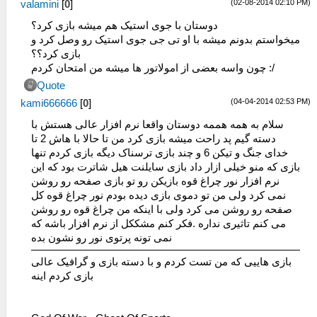
(02-08-2014 02:10 PM)
valamini
[
0
]
دوستان با جوی استیک هم میشه بازی کرد؟
میخواستم بدونم میشه با او تی جی جوی استیک رو وصل کرد و
بازی کرد؟؟
چون واسه بعضی از امولاتور ها میشه من امتحان کردم :/
Quote
(04-04-2014 02:53 PM)
kami666666
[
0
]
سلام به همه هممه دوستان واقعا نرم افزار عالی هستش با
دسته گیم پد راحت میشه بازی کرد من تا حالا با هاش 2 تا
خدای جنگ و تیکن 6 و چند بازی ترسناک دیگه بازی کردم تنها
بازی که منو خیلی ازار داد بازی سایلنت هیل شاترت بود که این
نرم افزار نور چراغ قوه بازیکن رو تو بازی صفحه رو روشن
نمی کرد ولی من تو دموی بازی دیده بودم نور چراغ قوه کل
صفحه رو روشن می کرد ولی با اینکه من چراغ قوه رو روشن
می کنم تاثیری نداره .فکر کنم مشککل از نرم افزار باشه که
نمی تونه پرتوی نور رو نشون بده
بازی هاییی که من تست کردم و با دسته بازی و گرافیک عالی
بازی کردم اینه