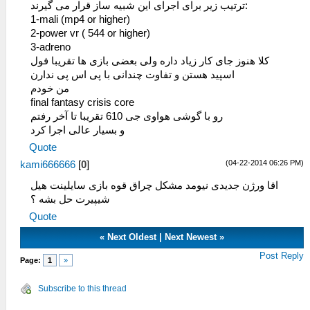
ترتیب زیر برای اجرای این شبیه ساز قرار می گیرند:
1-mali (mp4 or higher)
2-power vr ( 544 or higher)
3-adreno
کلا هنوز جای کار زیاد داره ولی بعضی بازی ها تقریبا فول
اسپید هستن و تفاوت چندانی با پی اس پی ندارن
من خودم
final fantasy crisis core
رو با گوشی هواوی جی 610 تقریبا تا آخر رفتم
و بسیار عالی اجرا کرد
Quote
(04-22-2014 06:26 PM)
kami666666
[
0
]
اقا ورژن جدیدی نیومد مشکل چراق قوه بازی سایلینت هیل
شیپیرت حل بشه ؟
Quote
«
Next Oldest
|
Next Newest
»
Post Reply
Page:
1
»
Subscribe to this thread