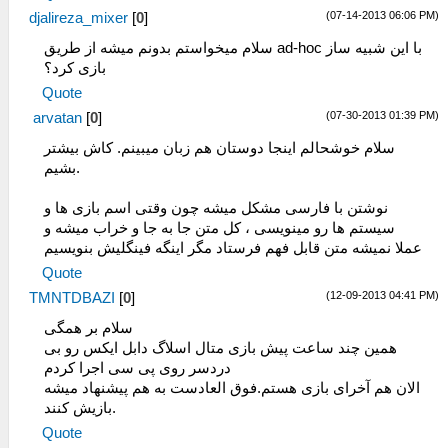
(07-14-2013 06:06 PM)
djalireza_mixer
[
0
]
سلام میخواستم بدونم میشه از طریق ad-hoc با این شبیه ساز
بازی کرد؟
Quote
(07-30-2013 01:39 PM)
arvatan
[
0
]
سلام خوشحالم اینجا دوستان هم زبان میبینم. کاش بیشتر
بشیم.
نوشتن با فارسی مشکل میشه چون وقتی اسم بازی ها و
سیستم ها رو مینویسی ، کل متن جا به جا و خراب میشه و
عملا نمیشه متن قابل فهم فرستاد مگر اینگه فینگلیش بنویسیم
Quote
(12-09-2013 04:41 PM)
TMNTDBAZI
[
0
]
سلام بر همگی
همین چند ساعت پیش بازی متال اسلاگ دابل ایکس رو بی
دردسر روی پی سی اجرا کردم
الان هم آخرای بازی هستم.فوق العادست به هم پیشنهاد میشه
بازیش کنند.
Quote