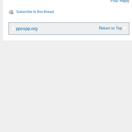
Post Reply
Subscribe to this thread
Return to Top
ppsspp.org