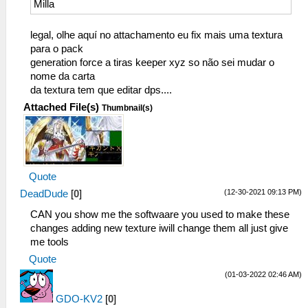
Milla
legal, olhe aquí no attachamento eu fix mais uma textura
para o pack
generation force a tiras keeper xyz so não sei mudar o
nome da carta
da textura tem que editar dps....
Attached File(s)
Thumbnail(s)
Quote
(12-30-2021 09:13 PM)
DeadDude
[
0
]
CAN you show me the softwaare you used to make these
changes adding new texture iwill change them all just give
me tools
Quote
(01-03-2022 02:46 AM)
GDO-KV2
[
0
]