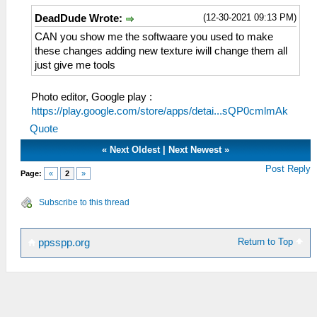
(12-30-2021 09:13 PM)
DeadDude Wrote:
CAN you show me the softwaare you used to make
these changes adding new texture iwill change them all
just give me tools
Photo editor, Google play :
https://play.google.com/store/apps/detai...sQP0cmlmAk
Quote
«
Next Oldest
|
Next Newest
»
Post Reply
Page:
«
2
»
Subscribe to this thread
Return to Top
ppsspp.org