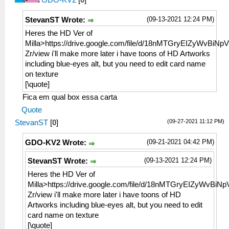
GDO-KV2
[
0
]
(09-13-2021 12:24 PM)
StevanST Wrote:
Heres the HD Ver of
Milla>https://drive.google.com/file/d/18nMTGryEIZyWvBi
Zr/view i'll make more later i have toons of HD Artworks
including blue-eyes alt, but you need to edit card name
on texture
[\quote]
Fica em qual box essa carta
Quote
(09-27-2021 11:12 PM)
StevanST
[
0
]
(09-21-2021 04:42 PM)
GDO-KV2 Wrote:
(09-13-2021 12:24 PM)
StevanST Wrote:
Heres the HD Ver of
Milla>https://drive.google.com/file/d/18nMTGryEIZyWvBi
Zr/view i'll make more later i have toons of HD
Artworks including blue-eyes alt, but you need to edit
card name on texture
[\quote]