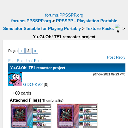
forums.PPSSPP.org
forums.PPSSPP.org
>
PPSSPP - Playstation Portable
Simulator Suitable for Playing Portably
>
Texture Packs
>
Yu-Gi-Oh! TF1 remaster project
Page:
«
2
»
Post Reply
First Post
Last Post
Yu-Gi-Oh! TF1 remaster project
(07-07-2021 09:23 PM)
GDO-KV2
[
0
]
+80 cards
Attached File(s)
Thumbnail(s)