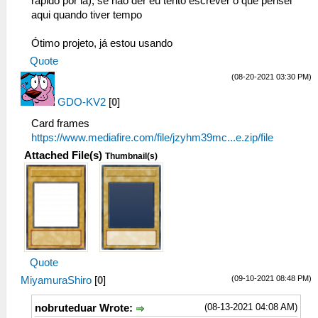
rápido por lá), se não der eu tento escrever o que pensei
aqui quando tiver tempo
Ótimo projeto, já estou usando
Quote
(08-20-2021 03:30 PM)
GDO-KV2
[
0
]
Card frames
https://www.mediafire.com/file/jzyhm39mc...e.zip/file
Attached File(s)
Thumbnail(s)
Quote
(09-10-2021 08:48 PM)
MiyamuraShiro
[
0
]
(08-13-2021 04:08 AM)
nobruteduar Wrote: