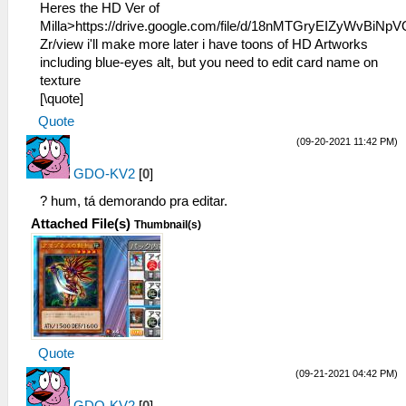
Heres the HD Ver of
Milla>https://drive.google.com/file/d/18nMTGryEIZyWvBiN
Zr/view i'll make more later i have toons of HD Artworks
including blue-eyes alt, but you need to edit card name on
texture
[\quote]
Quote
(09-20-2021 11:42 PM)
GDO-KV2
[
0
]
? hum, tá demorando pra editar.
Attached File(s)
Thumbnail(s)
Quote
(09-21-2021 04:42 PM)