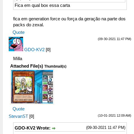
Fica em qual box essa carta
fica em generation force ou força da geração na parte dos
packs do zexal.
Quote
(09-30-2021 11:47 PM)
GDO-KV2
[
0
]
Milla
Attached File(s)
Thumbnail(s)
Quote
(10-01-2021 12:09 AM)
StevanST
[
0
]
(09-30-2021 11:47 PM)
GDO-KV2 Wrote: