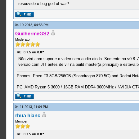
resouvido o bug god of war?
04-10-2013, 04:55 PM
GuilhermeGS2
Moderator
RE: 0.7.5 ou 0.8?
Não virá com suporte a video nem audio ainda. Somente na v0.8. As
versao com JIT antes de vir na build master(a principal) e estava 
Phones: Poco F3 8GB/256GB (Snapdragon 870 5G) and Redmi Note
PC: AMD Ryzen 5 3600 / 16GB RAM DDR4 3600MHz / NVIDIA GTX 
04-11-2013, 11:04 PM
rhua hianc
Member
RE: 0.7.5 ou 0.8?