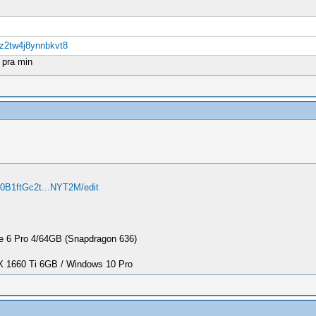
?z2tw4j8ynnbkvt8
 pra min
d/0B1ftGc2t...NYT2M/edit
 6 Pro 4/64GB (Snapdragon 636)
1660 Ti 6GB / Windows 10 Pro