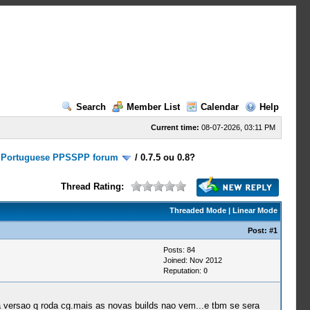
Search
Member List
Calendar
Help
Current time:
08-07-2026, 03:11 PM
/
Portuguese PPSSPP forum
/
0.7.5 ou 0.8?
Thread Rating:
Threaded Mode
|
Linear Mode
Post:
#1
Posts: 84
Joined: Nov 2012
Reputation:
0
a versao q roda cg.mais as novas builds nao vem...e tbm se sera