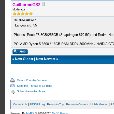
GuilhermeGS2
Moderator
RE: 0.7.5 ou 0.8?
Lançou a 0.7.5
Phones: Poco F3 8GB/256GB (Snapdragon 870 5G) and Redmi Note
PC: AMD Ryzen 5 3600 / 16GB RAM DDR4 3600MHz / NVIDIA GTX 
«
Next Oldest
|
Next Newest
»
View a Printable Version
Send this Thread to a Friend
Subscribe to this thread
Contact Us
|
PPSSPP.org
|
Return to Top
|
Return to Content
|
Mobile Version
|
RS
Powered By
MyBB
, © 2002-2026
MyBB Group
.