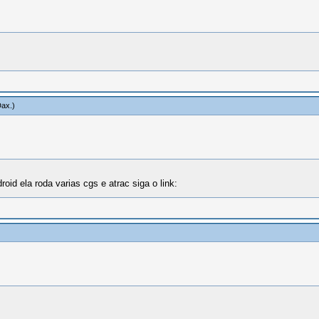
Dax
.)
oid ela roda varias cgs e atrac siga o link: