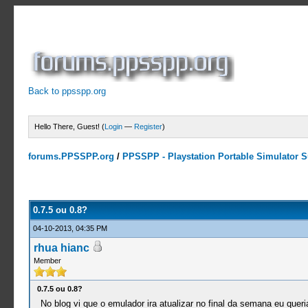
Back to ppsspp.org
Hello There, Guest! (
Login
—
Register
)
forums.PPSSPP.org
/
PPSSPP - Playstation Portable Simulator Su
0 Votes - 0 Average
1
2
3
4
5
0.7.5 ou 0.8?
04-10-2013, 04:35 PM
rhua hianc
Member
0.7.5 ou 0.8?
No blog vi que o emulador ira atualizar no final da semana eu que