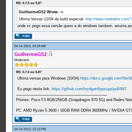
RE: 0.7.5 ou 0.8?
GuilhermeGS2 Wrote:
Ultima Versao 12/04 da build especial:
http://www.mediafire.com/
onde vc pego essa versão quero a do windows tambem, arruma ae
04-14-2013, 03:24 AM
GuilhermeGS2
Moderator
RE: 0.7.5 ou 0.8?
Ultima versao para Windows (10/04)
https://docs.google.com/file/
Eu pego neste link:
https://github.com/hrydgard/ppsspp/pull/997
Phones: Poco F3 8GB/256GB (Snapdragon 870 5G) and Redmi Note
PC: AMD Ryzen 5 3600 / 16GB RAM DDR4 3600MHz / NVIDIA GTX 
04-14-2013, 12:13 PM