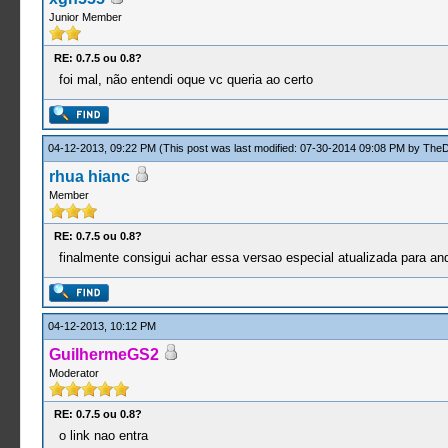
Junior Member
RE: 0.7.5 ou 0.8?
foi mal, não entendi oque vc queria ao certo
04-12-2013, 09:22 PM
(This post was last modified: 07-30-2014 09:08 PM by
The
rhua hianc
Member
RE: 0.7.5 ou 0.8?
finalmente consigui achar essa versao especial atualizada para andr
04-12-2013, 10:12 PM
GuilhermeGS2
Moderator
RE: 0.7.5 ou 0.8?
o link nao entra