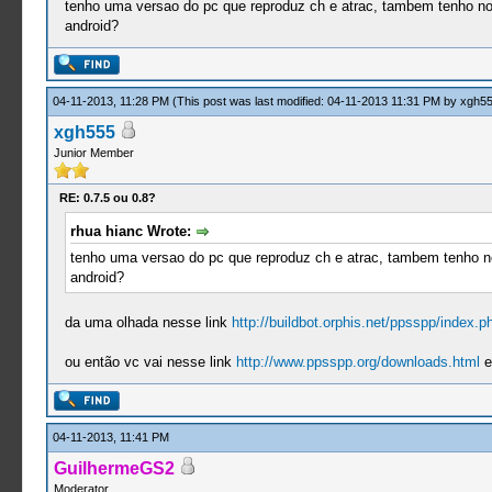
tenho uma versao do pc que reproduz ch e atrac, tambem tenho no a
android?
04-11-2013, 11:28 PM
(This post was last modified: 04-11-2013 11:31 PM by
xgh5
xgh555
Junior Member
RE: 0.7.5 ou 0.8?
rhua hianc Wrote:
tenho uma versao do pc que reproduz ch e atrac, tambem tenho no 
android?
da uma olhada nesse link
http://buildbot.orphis.net/ppsspp/index.p
ou então vc vai nesse link
http://www.ppsspp.org/downloads.html
e
04-11-2013, 11:41 PM
GuilhermeGS2
Moderator