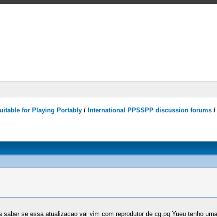
itable for Playing Portably
/
International PPSSPP discussion forums
ria saber se essa atualizacao vai vim com reprodutor de cg.pq Yueu tenho um