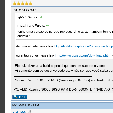
RE: 0.7.5 ou 0.8?
xgh555 Wrote:
rhua hianc Wrote:
tenho uma versao do pc que reproduz ch e atrac, tambem tenho no
android?
da uma olhada nesse link
http://buildbot.orphis.net/ppsspp/index.
ou então vc vai nesse link
http://www.ppsspp.org/downloads.html
e
Ele quiz dizer uma build especial que contem suporte a video.
Ai somente com os desenvolvedores. A não ser que você saiba co
Phones: Poco F3 8GB/256GB (Snapdragon 870 5G) and Redmi Note
PC: AMD Ryzen 5 3600 / 16GB RAM DDR4 3600MHz / NVIDIA GTX 
04-11-2013, 11:49 PM
xgh555