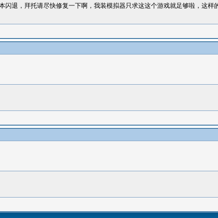
剧本闪退，拜托请尽快修复一下啊，我装模拟器只求这这个游戏就足够啦，这样的