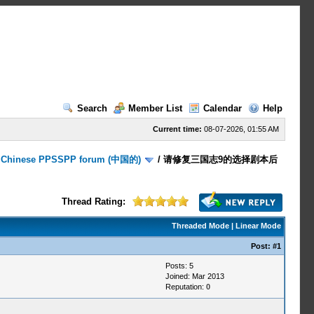
Search
Member List
Calendar
Help
Current time:
08-07-2026, 01:55 AM
/
Chinese PPSSPP forum (中国的)
/
请修复三国志9的选择剧本后
Thread Rating:
Threaded Mode
|
Linear Mode
Post:
#1
Posts: 5
Joined: Mar 2013
Reputation:
0