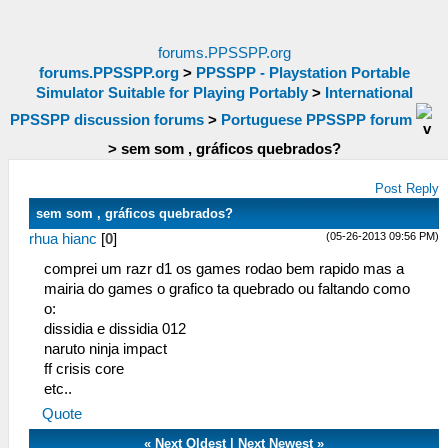
forums.PPSSPP.org
forums.PPSSPP.org
>
PPSSPP - Playstation Portable
Simulator Suitable for Playing Portably
>
International
PPSSPP discussion forums
>
Portuguese PPSSPP forum
>
sem som , gráficos quebrados?
Post Reply
sem som , gráficos quebrados?
(05-26-2013 09:56 PM)
rhua hianc
[
0
]
comprei um razr d1 os games rodao bem rapido mas a
mairia do games o grafico ta quebrado ou faltando como
o:
dissidia e dissidia 012
naruto ninja impact
ff crisis core
etc..
Quote
«
Next Oldest
|
Next Newest
»