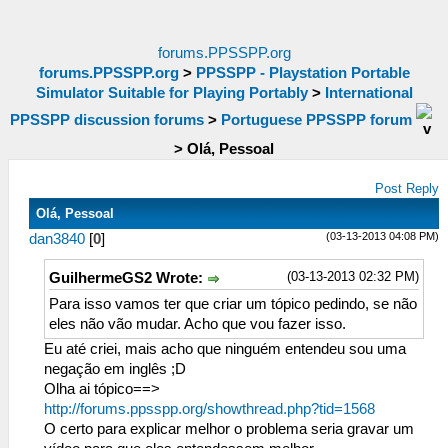
forums.PPSSPP.org
forums.PPSSPP.org
>
PPSSPP - Playstation Portable
Simulator Suitable for Playing Portably
>
International
PPSSPP discussion forums
>
Portuguese PPSSPP forum
>
Olá, Pessoal
Post Reply
Olá, Pessoal
(03-13-2013 04:08 PM)
dan3840
[
0
]
(03-13-2013 02:32 PM)
GuilhermeGS2 Wrote:
Para isso vamos ter que criar um tópico pedindo, se não
eles não vão mudar. Acho que vou fazer isso.
Eu até criei, mais acho que ninguém entendeu sou uma
negação em inglês ;D
Olha ai tópico==>
http://forums.ppsspp.org/showthread.php?tid=1568
O certo para explicar melhor o problema seria gravar um