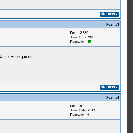
Post:
#3
Posts: 2,880
Joined: Dec 2012
Reputation:
45
nite. Acho que só.
Post:
#4
Posts: 5
Joined: Mar 2013
Reputation:
0