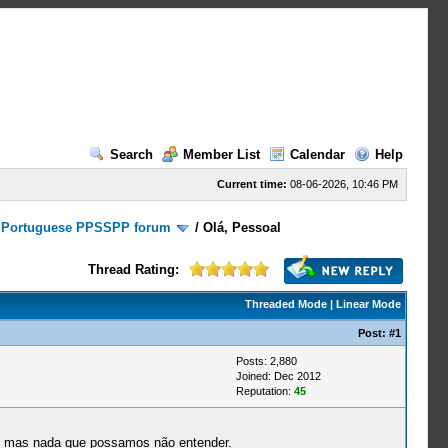
Search
Member List
Calendar
Help
Current time:
08-06-2026, 10:46 PM
/
Portuguese PPSSPP forum
/
Olá, Pessoal
Thread Rating:
Threaded Mode
|
Linear Mode
Post:
#1
Posts: 2,880
Joined: Dec 2012
Reputation:
45
ça, mas nada que possamos não entender.