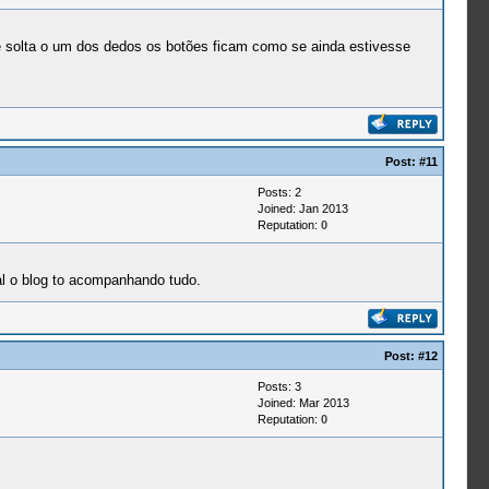
e solta o um dos dedos os botões ficam como se ainda estivesse
Post:
#11
Posts: 2
Joined: Jan 2013
Reputation:
0
al o blog to acompanhando tudo.
Post:
#12
Posts: 3
Joined: Mar 2013
Reputation:
0