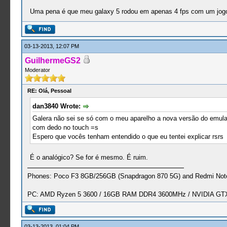
Uma pena é que meu galaxy 5 rodou em apenas 4 fps com um jogo
03-13-2013, 12:07 PM
GuilhermeGS2
Moderator
RE: Olá, Pessoal
dan3840 Wrote:
Galera não sei se só com o meu aparelho a nova versão do emula
com dedo no touch =s
Espero que vocês tenham entendido o que eu tentei explicar rsrs
É o analógico? Se for é mesmo. É ruim.
Phones: Poco F3 8GB/256GB (Snapdragon 870 5G) and Redmi Note
PC: AMD Ryzen 5 3600 / 16GB RAM DDR4 3600MHz / NVIDIA GTX 
03-13-2013, 01:04 PM