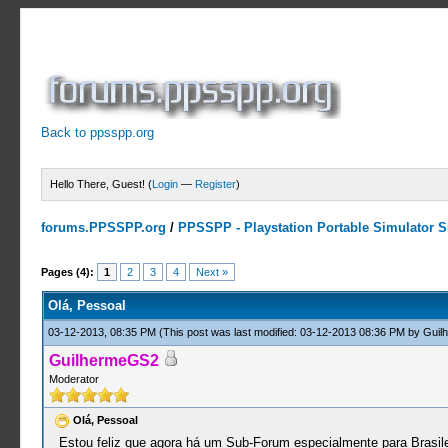
Back to ppsspp.org
Hello There, Guest! (
Login
—
Register
)
forums.PPSSPP.org
/
PPSSPP - Playstation Portable Simulator Su
2 Votes - 5 Average
1
2
3
4
5
Pages (4):
1
2
3
4
Next »
Olá, Pessoal
03-12-2013, 08:35 PM
(This post was last modified: 03-12-2013 08:36 PM by
Guil
GuilhermeGS2
Moderator
Olá, Pessoal
Estou feliz que agora há um Sub-Forum especialmente para Brasile