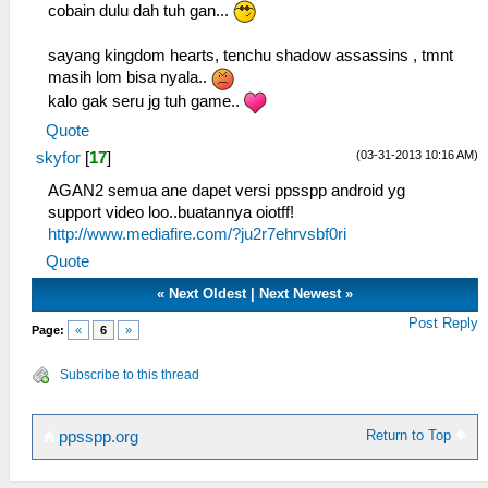
cobain dulu dah tuh gan...
sayang kingdom hearts, tenchu shadow assassins , tmnt
masih lom bisa nyala..
kalo gak seru jg tuh game..
Quote
(03-31-2013 10:16 AM)
skyfor
[
17
]
AGAN2 semua ane dapet versi ppsspp android yg
support video loo..buatannya oiotff!
http://www.mediafire.com/?ju2r7ehrvsbf0ri
Quote
«
Next Oldest
|
Next Newest
»
Post Reply
Page:
«
6
»
Subscribe to this thread
Return to Top
ppsspp.org