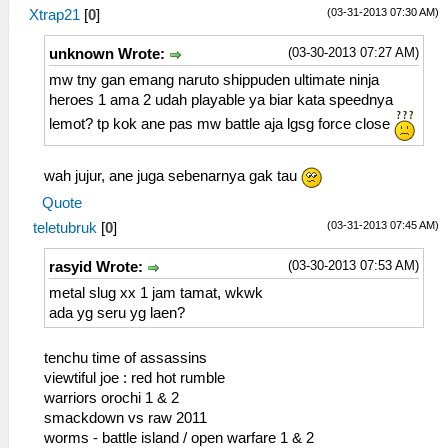
(03-31-2013 07:30 AM)
Xtrap21
[
0
]
(03-30-2013 07:27 AM)
unknown Wrote:
mw tny gan emang naruto shippuden ultimate ninja
heroes 1 ama 2 udah playable ya biar kata speednya
lemot? tp kok ane pas mw battle aja lgsg force close
wah jujur, ane juga sebenarnya gak tau
Quote
(03-31-2013 07:45 AM)
teletubruk
[
0
]
(03-30-2013 07:53 AM)
rasyid Wrote:
metal slug xx 1 jam tamat, wkwk
ada yg seru yg laen?
tenchu time of assassins
viewtiful joe : red hot rumble
warriors orochi 1 & 2
smackdown vs raw 2011
worms - battle island / open warfare 1 & 2