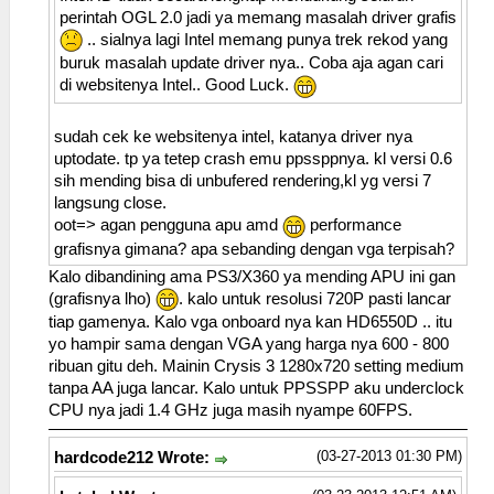
perintah OGL 2.0 jadi ya memang masalah driver grafis
.. sialnya lagi Intel memang punya trek rekod yang
buruk masalah update driver nya.. Coba aja agan cari
di websitenya Intel.. Good Luck.
sudah cek ke websitenya intel, katanya driver nya
uptodate. tp ya tetep crash emu ppssppnya. kl versi 0.6
sih mending bisa di unbufered rendering,kl yg versi 7
langsung close.
oot=> agan pengguna apu amd
performance
grafisnya gimana? apa sebanding dengan vga terpisah?
Kalo dibandining ama PS3/X360 ya mending APU ini gan
(grafisnya lho)
. kalo untuk resolusi 720P pasti lancar
tiap gamenya. Kalo vga onboard nya kan HD6550D .. itu
yo hampir sama dengan VGA yang harga nya 600 - 800
ribuan gitu deh. Mainin Crysis 3 1280x720 setting medium
tanpa AA juga lancar. Kalo untuk PPSSPP aku underclock
CPU nya jadi 1.4 GHz juga masih nyampe 60FPS.
(03-27-2013 01:30 PM)
hardcode212 Wrote: