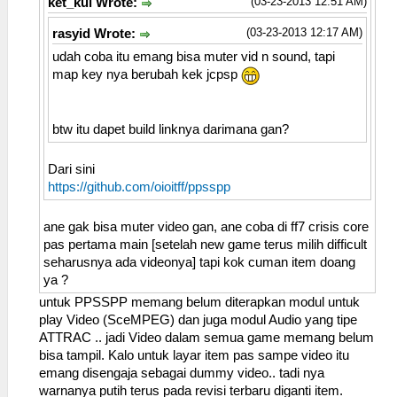
(03-23-2013 12:51 AM)
ket_kul Wrote:
(03-23-2013 12:17 AM)
rasyid Wrote:
udah coba itu emang bisa muter vid n sound, tapi
map key nya berubah kek jcpsp
btw itu dapet build linknya darimana gan?
Dari sini
https://github.com/oioitff/ppsspp
ane gak bisa muter video gan, ane coba di ff7 crisis core
pas pertama main [setelah new game terus milih difficult
seharusnya ada videonya] tapi kok cuman item doang
ya ?
untuk PPSSPP memang belum diterapkan modul untuk
play Video (SceMPEG) dan juga modul Audio yang tipe
ATTRAC .. jadi Video dalam semua game memang belum
bisa tampil. Kalo untuk layar item pas sampe video itu
emang disengaja sebagai dummy video.. tadi nya
warnanya putih terus pada revisi terbaru diganti item.