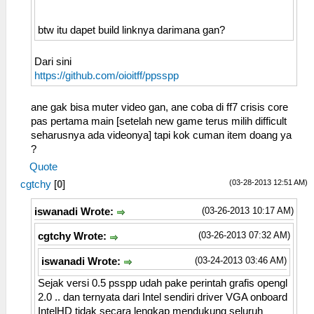
btw itu dapet build linknya darimana gan?
Dari sini
https://github.com/oioitff/ppsspp
ane gak bisa muter video gan, ane coba di ff7 crisis core
pas pertama main [setelah new game terus milih difficult
seharusnya ada videonya] tapi kok cuman item doang ya
?
Quote
(03-28-2013 12:51 AM)
cgtchy
[
0
]
(03-26-2013 10:17 AM)
iswanadi Wrote:
(03-26-2013 07:32 AM)
cgtchy Wrote:
(03-24-2013 03:46 AM)
iswanadi Wrote:
Sejak versi 0.5 psspp udah pake perintah grafis opengl
2.0 .. dan ternyata dari Intel sendiri driver VGA onboard
IntelHD tidak secara lengkap mendukung seluruh