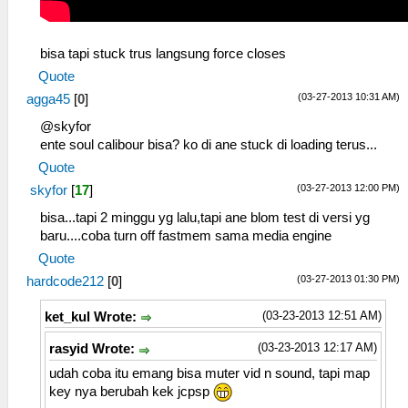
bisa tapi stuck trus langsung force closes
Quote
(03-27-2013 10:31 AM)
agga45
[
0
]
@skyfor
ente soul calibour bisa? ko di ane stuck di loading terus...
Quote
(03-27-2013 12:00 PM)
skyfor
[
17
]
bisa...tapi 2 minggu yg lalu,tapi ane blom test di versi yg
baru....coba turn off fastmem sama media engine
Quote
(03-27-2013 01:30 PM)
hardcode212
[
0
]
(03-23-2013 12:51 AM)
ket_kul Wrote:
(03-23-2013 12:17 AM)
rasyid Wrote:
udah coba itu emang bisa muter vid n sound, tapi map
key nya berubah kek jcpsp