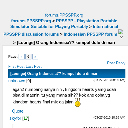
forums.PPSSPP.org
forums.PPSSPP.org
>
PPSSPP - Playstation Portable
Simulator Suitable for Playing Portably
>
International
PPSSPP discussion forums
>
Indonesian PPSSPP forum
>
[Lounge] Orang Indonesia?? kumpul dulu di mari
Page:
«
6
»
Post Reply
First Post
Last Post
[Lounge] Orang Indonesia?? kumpul dulu di mari
(03-27-2013 08:59 AM)
unknown
[
0
]
agan2 numpang nanya nih , kingdom hearts yamg udah
bisa di maenin itu yang mana sih?? kok ane coba yg
kingdom hearts final mix ga jalan
Quote
(03-27-2013 10:28 AM)
skyfor
[
17
]