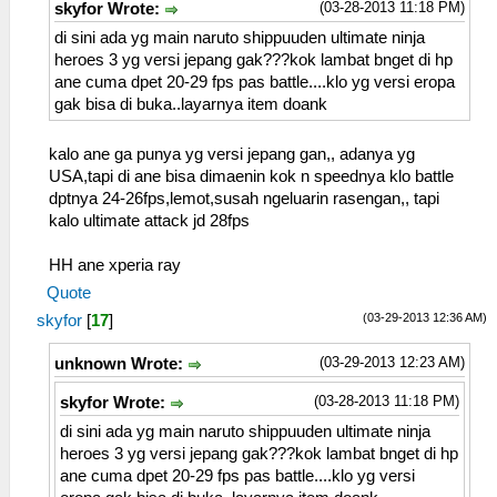
(03-28-2013 11:18 PM)
skyfor Wrote:
di sini ada yg main naruto shippuuden ultimate ninja
heroes 3 yg versi jepang gak???kok lambat bnget di hp
ane cuma dpet 20-29 fps pas battle....klo yg versi eropa
gak bisa di buka..layarnya item doank
kalo ane ga punya yg versi jepang gan,, adanya yg
USA,tapi di ane bisa dimaenin kok n speednya klo battle
dptnya 24-26fps,lemot,susah ngeluarin rasengan,, tapi
kalo ultimate attack jd 28fps
HH ane xperia ray
Quote
(03-29-2013 12:36 AM)
skyfor
[
17
]
(03-29-2013 12:23 AM)
unknown Wrote:
(03-28-2013 11:18 PM)
skyfor Wrote:
di sini ada yg main naruto shippuuden ultimate ninja
heroes 3 yg versi jepang gak???kok lambat bnget di hp
ane cuma dpet 20-29 fps pas battle....klo yg versi