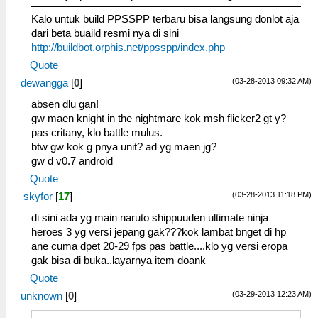
Kalo untuk build PPSSPP terbaru bisa langsung donlot aja
dari beta buaild resmi nya di sini
http://buildbot.orphis.net/ppsspp/index.php
Quote
(03-28-2013 09:32 AM)
dewangga
[
0
]
absen dlu gan!
gw maen knight in the nightmare kok msh flicker2 gt y?
pas critany, klo battle mulus.
btw gw kok g pnya unit? ad yg maen jg?
gw d v0.7 android
Quote
(03-28-2013 11:18 PM)
skyfor
[
17
]
di sini ada yg main naruto shippuuden ultimate ninja
heroes 3 yg versi jepang gak???kok lambat bnget di hp
ane cuma dpet 20-29 fps pas battle....klo yg versi eropa
gak bisa di buka..layarnya item doank
Quote
(03-29-2013 12:23 AM)
unknown
[
0
]