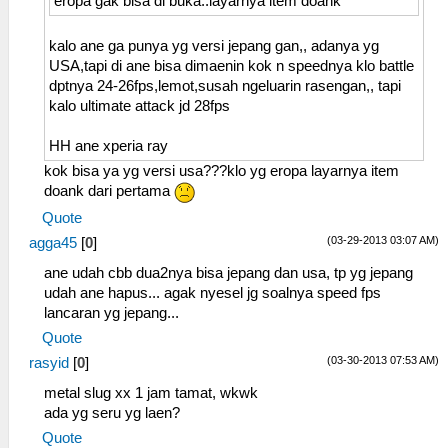
eropa gak bisa di buka..layarnya item doank
kalo ane ga punya yg versi jepang gan,, adanya yg
USA,tapi di ane bisa dimaenin kok n speednya klo battle
dptnya 24-26fps,lemot,susah ngeluarin rasengan,, tapi
kalo ultimate attack jd 28fps
HH ane xperia ray
kok bisa ya yg versi usa???klo yg eropa layarnya item
doank dari pertama
Quote
(03-29-2013 03:07 AM)
agga45
[
0
]
ane udah cbb dua2nya bisa jepang dan usa, tp yg jepang
udah ane hapus... agak nyesel jg soalnya speed fps
lancaran yg jepang...
Quote
(03-30-2013 07:53 AM)
rasyid
[
0
]
metal slug xx 1 jam tamat, wkwk
ada yg seru yg laen?
Quote