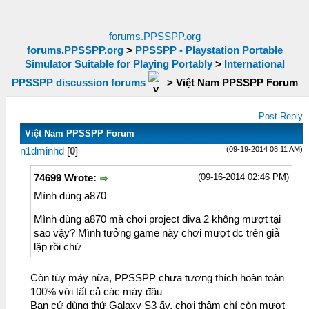
forums.PPSSPP.org
forums.PPSSPP.org
>
PPSSPP - Playstation Portable
Simulator Suitable for Playing Portably
>
International
PPSSPP discussion forums
>
Việt Nam PPSSPP Forum
Post Reply
Việt Nam PPSSPP Forum
(09-19-2014 08:11 AM)
n1dminhd
[
0
]
(09-16-2014 02:46 PM)
74699 Wrote:
Mình dùng a870
Mình dùng a870 mà chơi project diva 2 không mượt tại
sao vậy? Mình tưởng game này chơi mượt dc trên giả
lập rồi chứ
Còn tùy máy nữa, PPSSPP chưa tương thích hoàn toàn
100% với tất cả các máy đâu
Bạn cứ dùng thử Galaxy S3 ấy, chơi thậm chí còn mượt