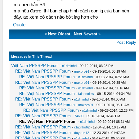
mà hơn hẳn S4
mà nếu được, thì bạn chụp hình cách config của bạn nên
đây, ae xem có cách nào bớt lag hơn cho
Quote
«
Next Oldest
|
Next Newest
»
Post Reply
Messages In This Thread
Việt Nam PPSSPP Forum
-
n1dminhd
- 09-12-2014, 03:28 PM
RE: Việt Nam PPSSPP Forum
-
maxpro91
- 09-13-2014, 05:19 AM
RE: Việt Nam PPSSPP Forum
-
n1dminhd
- 09-13-2014, 07:20 AM
RE: Việt Nam PPSSPP Forum
-
maxpro91
- 09-14-2014, 09:38 AM
RE: Việt Nam PPSSPP Forum
-
n1dminhd
- 09-14-2014, 11:16 AM
RE: Việt Nam PPSSPP Forum
-
falconclaw
- 09-15-2014, 04:34 PM
RE: Việt Nam PPSSPP Forum
-
n1dminhd
- 09-16-2014, 04:06 AM
RE: Việt Nam PPSSPP Forum
-
maxpro91
- 09-21-2014, 03:11 AM
RE: Việt Nam PPSSPP Forum
-
n1dminhd
- 09-25-2014, 12:28 PM
RE: Việt Nam PPSSPP Forum
-
74699
- 09-16-2014, 02:46 PM
RE: Việt Nam PPSSPP Forum
-
n1dminhd
- 09-19-2014 08:11 AM
RE: Việt Nam PPSSPP Forum
-
chipnho62
- 12-04-2014, 10:17 AM
RE: Việt Nam PPSSPP Forum
-
duykun12
- 12-23-2014, 01:47 AM
RE: Việt Nam PPSSPP Forum
-
n1dminhd
- 01-19-2015, 05:56 PM