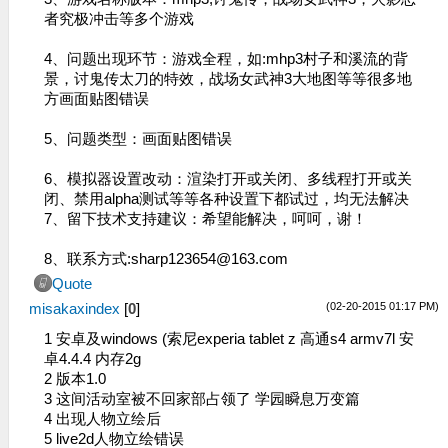
者究极冲击等多个游戏
4、问题出现环节：游戏全程，如:mhp3村子和溪流的背
景，讨鬼传太刀的特效，战场女武神3大地图等等很多地
方画面贴图错误
5、问题类型：画面贴图错误
6、模拟器设置改动：渲染打开或关闭、多线程打开或关
闭、禁用alpha测试等等各种设置下都试过，均无法解决
7、留下技术支持建议：希望能解决，呵呵，谢！
8、联系方式:
sharp123654@163.com
Quote
(02-20-2015 01:17 PM)
misakaxindex
[
0
]
1 安卓及windows (索尼experia tablet z 高通s4 armv7l 安
卓4.4.4 内存2g
2 版本1.0
3 这间活动室被不回家部占领了 学园瞬息万变篇
4 出现人物立绘后
5 live2d人物立绘错误