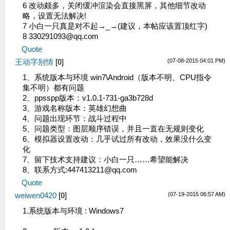
6 改动颇多，关闭缓冲渲染会直接黑屏，其他细节改动
略，设置无法解决!
7 小白一只真是对不起→_→(建议，本帖应该置顶红字)
8
330291093@qq.com
Quote
(07-08-2015 04:01 PM)
王动字别情
[
0
]
1、系统版本与环境 win7\Android（版本不明、CPU指令
集不明）都有问题
2、ppsspp版本：v1.0.1-731-ga3b728d
3、游戏名称版本：英雄幻想曲
4、问题出现环节：战斗过程中
5、问题类型：图层顺序错误，并且一直在无规则变化
6、模拟器设置改动：几乎试过所有改动，效果没什么变
化
7、留下技术支持建议：小白一只……希望能解决
8、联系方式:
447413211@qq.com
Quote
(07-19-2015 06:57 AM)
weiwen0420
[
0
]
1.系统版本与环境 : Windows7