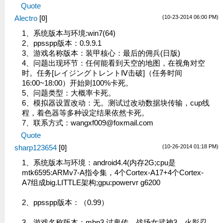
Quote
(10-23-2014 06:00 PM)
Alectro
[
0
]
1、系统版本与环境:win7(64)
2、ppsspp版本：0.9.9.1
3、游戏名称版本：装甲核心：最后的佣兵(日版)
4、问题出现环节：任何能看到天空的地图，在视角对空
时。任务[レイジングトレントⅣ击破]（任务时间
16:00~18:00）开始则100%卡死。
5、问题类型：大概率卡死。
6、模拟器设置改动：无。测试过改动数据块传输，cup线
程，着色器等多种设定结果依然卡死。
7、联系方式：
wangxf009@foxmail.com
Quote
(10-26-2014 01:18 PM)
sharp123654
[
0
]
1、系统版本与环境：android4.4(内存2G;cpu是
mtk6595:ARMv7-A指令集，4个Cortex-A17+4个Cortex-
A7组成big.LITTLE架构;gpu:powervr g6200
2、ppsspp版本：（0.99）
3、游戏名称版本：mhp3,讨鬼传，战场女武神3，火影忍