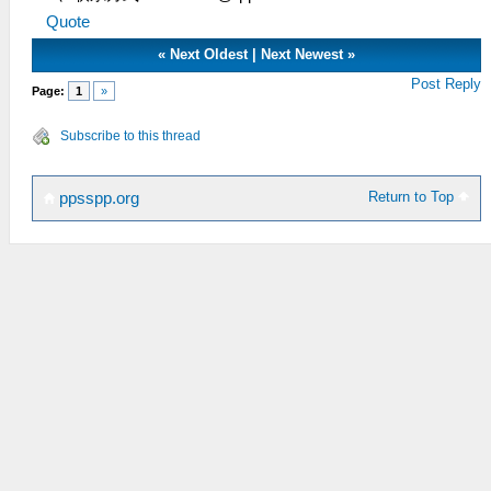
Quote
«
Next Oldest
|
Next Newest
»
Post Reply
Page:
1
»
Subscribe to this thread
Return to Top
ppsspp.org