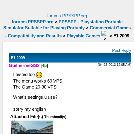
forums.PPSSPP.org
forums.PPSSPP.org
>
PPSSPP - Playstation Portable
Simulator Suitable for Playing Portably
>
Commercial Games
- Compatibility and Results
>
Playable Games
>
F1 2009
Post Reply
F1 2009
(04-17-2013 12:05 AM)
GuilhermeGS2
[
45
]
I tested too
The menu works 60 VPS
The Game 20-30 VPS
What's settings u use?
sorry my english
Attached File(s)
Thumbnail(s)