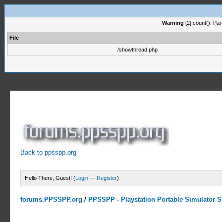
Warning
[2] count(): Pa
File
/showthread.php
Back to ppsspp.org
Hello There, Guest! (
Login
—
Register
)
forums.PPSSPP.org
/
PPSSPP - Playstation Portable Simulator Su
0 Votes - 0 Average
1
2
3
4
5