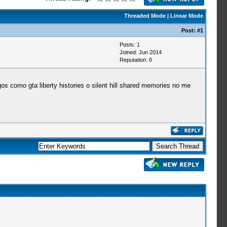
Threaded Mode
|
Linear Mode
Post:
#1
Posts: 1
Joined: Jun 2014
Reputation:
0
os como gta liberty histories o silent hill shared memories no me