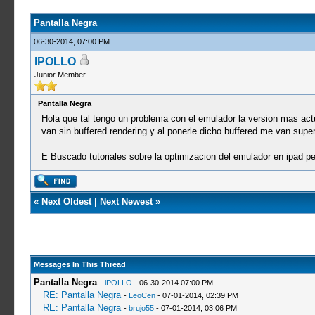
Pantalla Negra
06-30-2014, 07:00 PM
lPOLLO
Junior Member
Pantalla Negra
Hola que tal tengo un problema con el emulador la version mas actu
van sin buffered rendering y al ponerle dicho buffered me van super
E Buscado tutoriales sobre la optimizacion del emulador en ipad p
«
Next Oldest
|
Next Newest
»
Messages In This Thread
Pantalla Negra
-
lPOLLO
- 06-30-2014 07:00 PM
RE: Pantalla Negra
-
LeoCen
- 07-01-2014, 02:39 PM
RE: Pantalla Negra
-
brujo55
- 07-01-2014, 03:06 PM