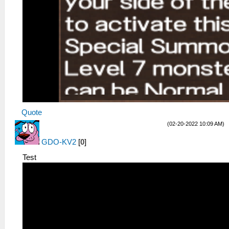
Quote
(02-20-2022 10:09 AM)
GDO-KV2
[
0
]
Test