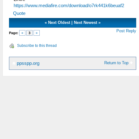
https://www.mediafire.com/download/o7rk441k6beuaf2
Quote
«
Next Oldest
|
Next Newest
»
Post Reply
Page:
«
3
»
Subscribe to this thread
Return to Top
ppsspp.org