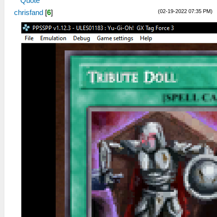
Quote
(02-19-2022 07:35 PM)
chrisfand
[
6
]