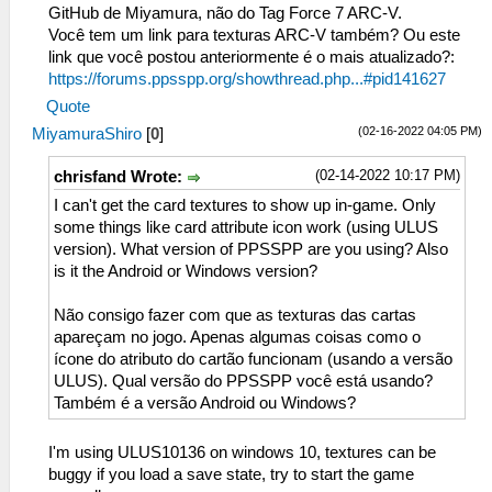
GitHub de Miyamura, não do Tag Force 7 ARC-V.
Você tem um link para texturas ARC-V também? Ou este
link que você postou anteriormente é o mais atualizado?:
https://forums.ppsspp.org/showthread.php...#pid141627
Quote
(02-16-2022 04:05 PM)
MiyamuraShiro
[
0
]
(02-14-2022 10:17 PM)
chrisfand Wrote:
I can't get the card textures to show up in-game. Only
some things like card attribute icon work (using ULUS
version). What version of PPSSPP are you using? Also
is it the Android or Windows version?
Não consigo fazer com que as texturas das cartas
apareçam no jogo. Apenas algumas coisas como o
ícone do atributo do cartão funcionam (usando a versão
ULUS). Qual versão do PPSSPP você está usando?
Também é a versão Android ou Windows?
I'm using ULUS10136 on windows 10, textures can be
buggy if you load a save state, try to start the game