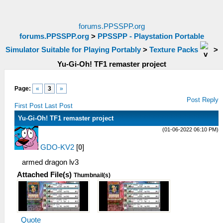
forums.PPSSPP.org
forums.PPSSPP.org
>
PPSSPP - Playstation Portable
Simulator Suitable for Playing Portably
>
Texture Packs
>
Yu-Gi-Oh! TF1 remaster project
Page:
«
3
»
Post Reply
First Post
Last Post
Yu-Gi-Oh! TF1 remaster project
(01-06-2022 06:10 PM)
GDO-KV2
[
0
]
armed dragon lv3
Attached File(s)
Thumbnail(s)
Quote