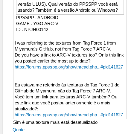
versão ULUS). Qual versão do PPSSPP você está
usando? Também é a versão Android ou Windows?
PPSSPP : ANDROID
GAME : YGO ARC-V
ID : NPJH00142
I was referring to the textures from Tag Force 1 from
Miyamura's GitHub, not from Tag Force 7 ARC-V.
Do you have a link to ARC-V textures too? Or is this link
you posted earlier the most up to date?:
https://forums.ppsspp.org/showthread.php...#pid141627
Eu estava me referindo às texturas do Tag Force 1 do
GitHub de Miyamura, não do Tag Force 7 ARC-V.
Você tem um link para texturas ARC-V também? Ou
este link que você postou anteriormente é o mais
atualizado?:
https://forums.ppsspp.org/showthread.php...#pid141627
Sim é uma textura mais está desatualizado
Quote