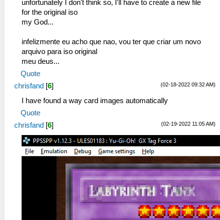
unfortunately I don't think so, I'll have to create a new file
for the original iso
my God...
infelizmente eu acho que nao, vou ter que criar um novo
arquivo para iso original
meu deus...
Quote
(02-18-2022 09:32 AM)
chrisfand
[
6
]
I have found a way card images automatically
Quote
(02-19-2022 11:05 AM)
chrisfand
[
6
]