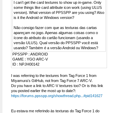
I can't get the card textures to show up in-game. Only
some things like card attribute icon work (using ULUS
version). What version of PPSSPP are you using? Also
is it the Android or Windows version?
Não consigo fazer com que as texturas das cartas
apareçam no jogo. Apenas algumas coisas como o
ícone do atributo do cartão funcionam (usando a
versão ULUS). Qual versão do PPSSPP você está
usando? Também é a versão Android ou Windows?
PPSSPP : ANDROID
GAME : YGO ARC-V
ID : NPJH00142
I was referring to the textures from Tag Force 1 from
Miyamura's GitHub, not from Tag Force 7 ARC-V.
Do you have a link to ARC-V textures too? Or is this link
you posted earlier the most up to date?:
https://forums.ppsspp.org/showthread.php...#pid141627
Eu estava me referindo às texturas do Tag Force 1 do