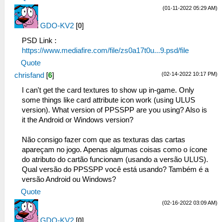
(01-11-2022 05:29 AM)
GDO-KV2
[
0
]
PSD Link :
https://www.mediafire.com/file/zs0a17t0u...9.psd/file
Quote
(02-14-2022 10:17 PM)
chrisfand
[
6
]
I can't get the card textures to show up in-game. Only
some things like card attribute icon work (using ULUS
version). What version of PPSSPP are you using? Also is
it the Android or Windows version?
Não consigo fazer com que as texturas das cartas
apareçam no jogo. Apenas algumas coisas como o ícone
do atributo do cartão funcionam (usando a versão ULUS).
Qual versão do PPSSPP você está usando? Também é a
versão Android ou Windows?
Quote
(02-16-2022 03:09 AM)
GDO-KV2
[
0
]