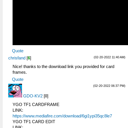
Quote
(02-20-2022 11:40 AM)
chrisfand
[
6
]
Nice! thanks to the download link you provided for card
frames.
Quote
(02-20-2022 06:37 PM)
GDO-KV2
[
0
]
YGO TF1 CARDFRAME
LINK:
https://www.mediafire.com/download/6gi1ypi35qc8le7
YGO TF1 CARD EDIT
LINK: