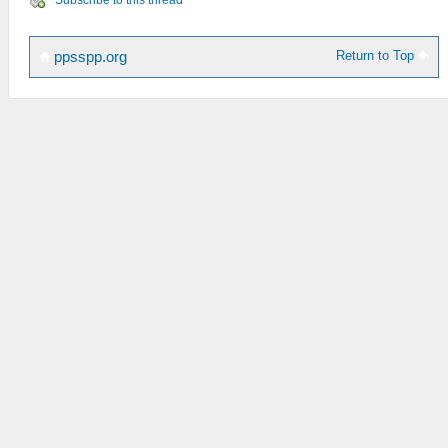
Subscribe to this thread
Return to Top
ppsspp.org