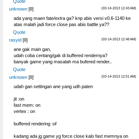
Quote
(03-14-2013 12:43 AM)
unknown
[
0
]
ada yang maen fate/extra ga? knp abis versi v0.6-1140 ke
atas malah jadi force close pas abis battle ya??
Quote
(03-14-2013 12:48 AM)
rasyid
[
0
]
ane gak main gan,
udah coba centang/gak di buffered rendernya?
banyak game yang masalah ma bufered render..
Quote
(03-14-2013 12:51 AM)
unknown
[
0
]
udah gan settingan ane yang udh paten
jit :on
fast mem: on
vertex : on
buffered rendering :of
kadang ada jg game yg force close kalo fast memnya on