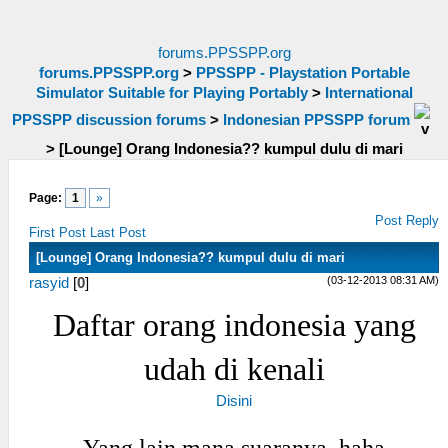
forums.PPSSPP.org
forums.PPSSPP.org
>
PPSSPP - Playstation Portable
Simulator Suitable for Playing Portably
>
International
PPSSPP discussion forums
>
Indonesian PPSSPP forum
>
[Lounge] Orang Indonesia?? kumpul dulu di mari
Page:
1
»
Post Reply
First Post
Last Post
[Lounge] Orang Indonesia?? kumpul dulu di mari
(03-12-2013 08:31 AM)
rasyid
[
0
]
Daftar orang indonesia yang
udah di kenali
Disini