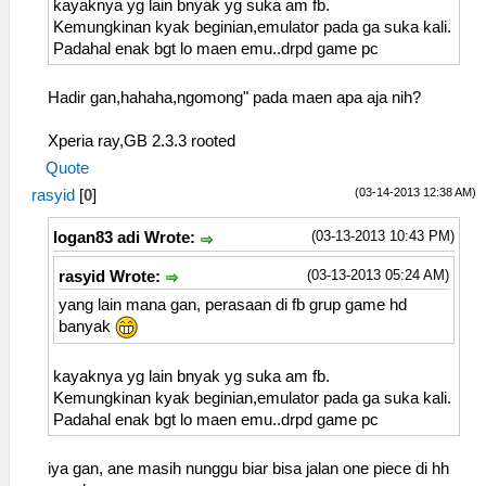
kayaknya yg lain bnyak yg suka am fb.
Kemungkinan kyak beginian,emulator pada ga suka kali.
Padahal enak bgt lo maen emu..drpd game pc
Hadir gan,hahaha,ngomong" pada maen apa aja nih?
Xperia ray,GB 2.3.3 rooted
Quote
(03-14-2013 12:38 AM)
rasyid
[
0
]
(03-13-2013 10:43 PM)
logan83 adi Wrote:
(03-13-2013 05:24 AM)
rasyid Wrote:
yang lain mana gan, perasaan di fb grup game hd
banyak
kayaknya yg lain bnyak yg suka am fb.
Kemungkinan kyak beginian,emulator pada ga suka kali.
Padahal enak bgt lo maen emu..drpd game pc
iya gan, ane masih nunggu biar bisa jalan one piece di hh