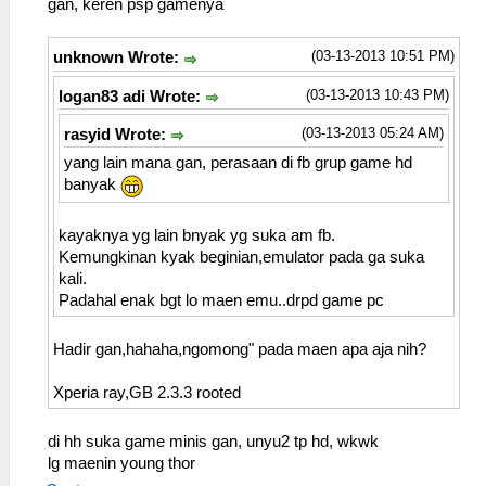
gan, keren psp gamenya
(03-13-2013 10:51 PM)
unknown Wrote:
(03-13-2013 10:43 PM)
logan83 adi Wrote:
(03-13-2013 05:24 AM)
rasyid Wrote:
yang lain mana gan, perasaan di fb grup game hd
banyak
kayaknya yg lain bnyak yg suka am fb.
Kemungkinan kyak beginian,emulator pada ga suka
kali.
Padahal enak bgt lo maen emu..drpd game pc
Hadir gan,hahaha,ngomong" pada maen apa aja nih?
Xperia ray,GB 2.3.3 rooted
di hh suka game minis gan, unyu2 tp hd, wkwk
lg maenin young thor