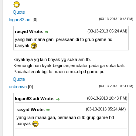
Quote
(03-13-2013 10:43 PM)
logan83 adi
[
0
]
(03-13-2013 05:24 AM)
rasyid Wrote:
yang lain mana gan, perasaan di fb grup game hd
banyak
kayaknya yg lain bnyak yg suka am fb.
Kemungkinan kyak beginian,emulator pada ga suka kali.
Padahal enak bgt lo maen emu..drpd game pc
Quote
(03-13-2013 10:51 PM)
unknown
[
0
]
(03-13-2013 10:43 PM)
logan83 adi Wrote:
(03-13-2013 05:24 AM)
rasyid Wrote:
yang lain mana gan, perasaan di fb grup game hd
banyak