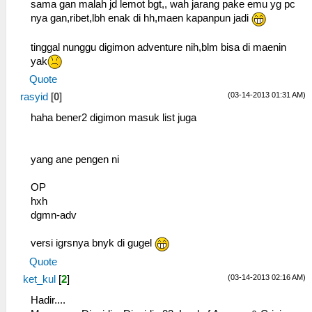
sama gan malah jd lemot bgt,, wah jarang pake emu yg pc
nya gan,ribet,lbh enak di hh,maen kapanpun jadi
tinggal nunggu digimon adventure nih,blm bisa di maenin
yak
Quote
(03-14-2013 01:31 AM)
rasyid
[
0
]
haha bener2 digimon masuk list juga
yang ane pengen ni
OP
hxh
dgmn-adv
versi igrsnya bnyk di gugel
Quote
(03-14-2013 02:16 AM)
ket_kul
[
2
]
Hadir....