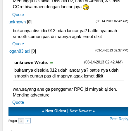
Menunggu Dissidia, Dissidia 02, Lord of Arcana, & Crisis
COre bisa maen dengan lancar jaya
Quote
(03-14-2013 02:42 AM)
unknown
[
0
]
bukannya dissidia 012 udah lancar ya? battle nya udah
smooth cuman pas di mapnya agak lemot dikit
Quote
(03-14-2013 02:37 PM)
logan83 adi
[
0
]
(03-14-2013 02:42 AM)
unknown Wrote:
bukannya dissidia 012 udah lancar ya? battle nya udah
smooth cuman pas di mapnya agak lemot dikit
wah,sayang ane ga penggemar RPG jd minyak aj deh.
Mending adventure
Quote
«
Next Oldest
|
Next Newest
»
Post Reply
Page:
1
»