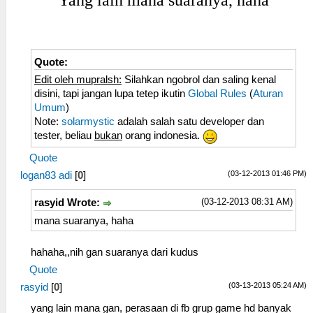
Yang lain mana suaranya, haha
Quote:
Edit oleh mupralsh:
Silahkan ngobrol dan saling kenal
disini, tapi jangan lupa tetep ikutin
Global Rules
(
Aturan
Umum
)
Note:
solarmystic
adalah salah satu developer dan
tester, beliau
bukan
orang indonesia.
Quote
(03-12-2013 01:46 PM)
logan83 adi
[
0
]
(03-12-2013 08:31 AM)
rasyid Wrote:
mana suaranya, haha
hahaha,,nih gan suaranya dari kudus
Quote
(03-13-2013 05:24 AM)
rasyid
[
0
]
yang lain mana gan, perasaan di fb grup game hd banyak