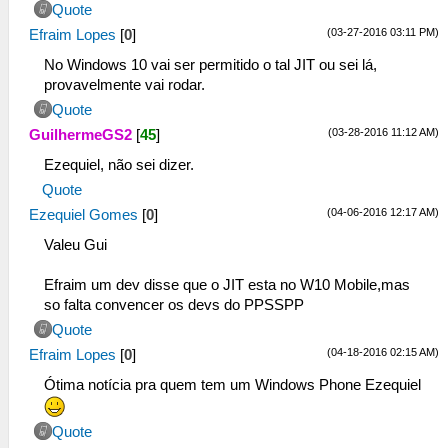
Quote
(03-27-2016 03:11 PM)
Efraim Lopes
[
0
]
No Windows 10 vai ser permitido o tal JIT ou sei lá,
provavelmente vai rodar.
Quote
(03-28-2016 11:12 AM)
GuilhermeGS2
[
45
]
Ezequiel, não sei dizer.
Quote
(04-06-2016 12:17 AM)
Ezequiel Gomes
[
0
]
Valeu Gui
Efraim um dev disse que o JIT esta no W10 Mobile,mas
so falta convencer os devs do PPSSPP
Quote
(04-18-2016 02:15 AM)
Efraim Lopes
[
0
]
Ótima notícia pra quem tem um Windows Phone Ezequiel
Quote