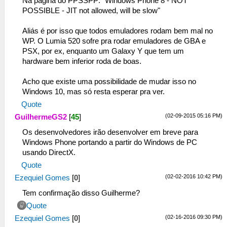
Na página do PPSSPP: "Windows Phone 8 - NOT
POSSIBLE - JIT not allowed, will be slow"
Aliás é por isso que todos emuladores rodam bem mal no
WP. O Lumia 520 sofre pra rodar emuladores de GBA e
PSX, por ex, enquanto um Galaxy Y que tem um
hardware bem inferior roda de boas.
Acho que existe uma possibilidade de mudar isso no
Windows 10, mas só resta esperar pra ver.
Quote
(02-09-2015 05:16 PM)
GuilhermeGS2
[
45
]
Os desenvolvedores irão desenvolver em breve para
Windows Phone portando a partir do Windows de PC
usando DirectX.
Quote
(02-02-2016 10:42 PM)
Ezequiel Gomes
[
0
]
Tem confirmação disso Guilherme?
Quote
(02-16-2016 09:30 PM)
Ezequiel Gomes
[
0
]